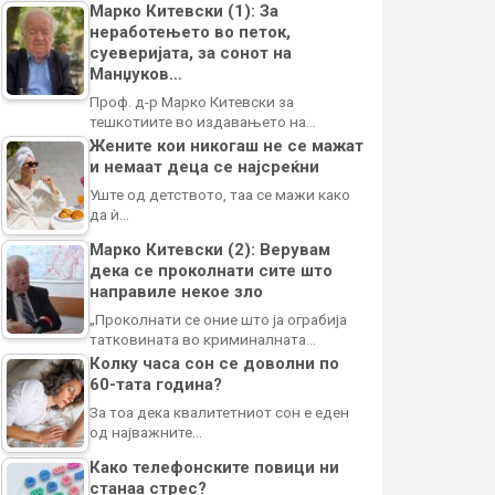
Марко Китевски (1): За
неработењето во петок,
суеверијата, за сонот на
Манџуков…
Проф. д-р Марко Китевски за
тешкотиите во издавањето на…
Жените кои никогаш не се мажат
и немаат деца се најсреќни
Уште од детството, таа се мажи како
да ѝ…
Марко Китевски (2): Верувам
дека се проколнати сите што
направиле некое зло
„Проколнати се оние што ја ограбија
татковината во криминалната…
Колку часа сон се доволни по
60-тата година?
За тоа дека квалитетниот сон е еден
од најважните…
Како телефонските повици ни
станаа стрес?