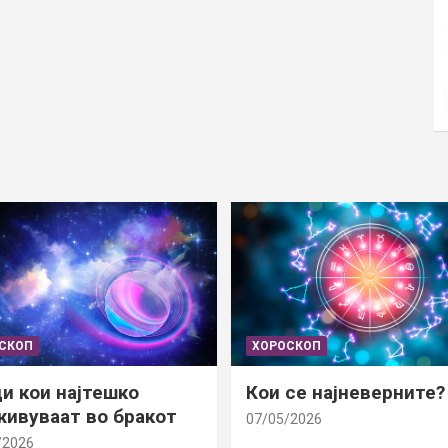
СКОП
ХОРОСКОП
и кои најтешко
Кои се најневерните?
ивуваат во бракот
07/05/2026
/2026