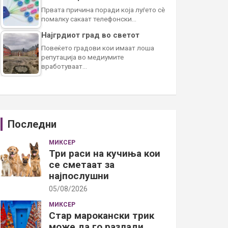
Првата причина поради која луѓето сè
помалку сакаат телефонски…
Најгрдиот град во светот
Повеќето градови кои имаат лоша
репутација во медиумите
вработуваат…
Последни
МИКСЕР
Три раси на кучиња кои
се сметаат за
најпослушни
05/08/2026
МИКСЕР
Стар марокански трик
може да го разлади