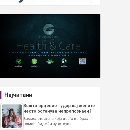
Најчитани
Зошто срцевиот удар кај жените
често останува непрепознаен?
Замислете жена која доаѓа во брза
помош бидејќи чувствува…