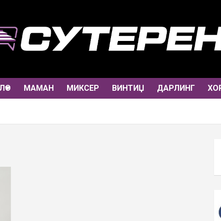
ЛО
МАМАН
МИКСЕР
ВИНТИЏ
ДАРЛИНГ
ХО