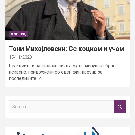
ВИНТИЏ
Тони Михајловски: Се коцкам и учам
15/11/2020
Реакциите и расположенијата му се менуваат брзо,
искрено, придружени со еден фин презир за
последиците. И…
S
e
a
r
c
h