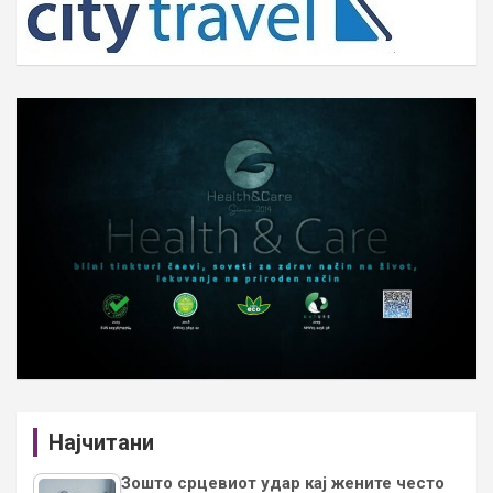
Најчитани
Зошто срцевиот удар кај жените често