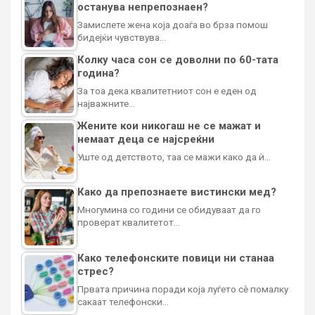
останува непрепознаен?
Замислете жена која доаѓа во брза помош
бидејќи чувствува…
Колку часа сон се доволни по 60-тата
година?
За тоа дека квалитетниот сон е еден од
најважните…
Жените кои никогаш не се мажат и
немаат деца се најсреќни
Уште од детството, таа се мажи како да ѝ…
Како да препознаете вистински мед?
Многумина со години се обидуваат да го
проверат квалитетот…
Како телефонските повици ни станаа
стрес?
Првата причина поради која луѓето сè помалку
сакаат телефонски…