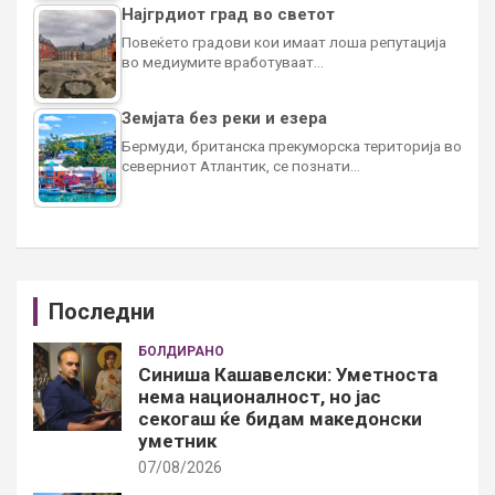
Најгрдиот град во светот
Повеќето градови кои имаат лоша репутација
во медиумите вработуваат…
Земјата без реки и езера
Бермуди, британска прекуморска територија во
северниот Атлантик, се познати…
Последни
БОЛДИРАНО
Синиша Кашавелски: Уметноста
нема националност, но јас
секогаш ќе бидам македонски
уметник
07/08/2026