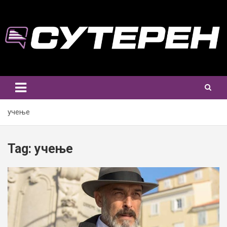
Skip
to
content
учење
Tag:
учење