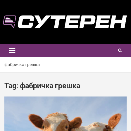
Skip
to
content
фабричка грешка
Tag:
фабричка грешка