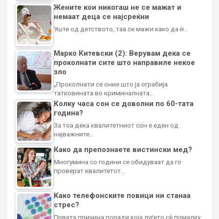
Жените кои никогаш не се мажат и
немаат деца се најсреќни
Уште од детството, таа се мажи како да ѝ…
Марко Китевски (2): Верувам дека се
проколнати сите што направиле некое
зло
„Проколнати се оние што ја ограбија
татковината во криминалната…
Колку часа сон се доволни по 60-тата
година?
За тоа дека квалитетниот сон е еден од
најважните…
Како да препознаете вистински мед?
Многумина со години се обидуваат да го
проверат квалитетот…
Како телефонските повици ни станаа
стрес?
Првата причина поради која луѓето сè помалку