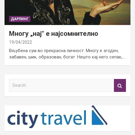
ДАРЛИНГ
Многу „нај“ е најсомнително
19/04/2022
Вљубена сум во прекрасна личност. Многу е згоден,
забавен, шик, образован, богат. Нешто кај него сепак,…
S
e
a
r
c
h