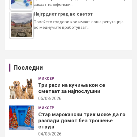
сакаат телефонски…
Најгрдиот град во светот
Повеќето градови кои имаат лоша репутација
во медиумите вработуваат…
Последни
МИКСЕР
Три раси на кучиња кои се
сметаат за најпослушни
05/08/2026
МИКСЕР
Стар марокански трик може да го
разлади домот без трошење
струја
04/08/2026