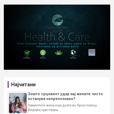
Најчитани
Зошто срцевиот удар кај жените често
останува непрепознаен?
Замислете жена која доаѓа во брза помош
бидејќи чувствува…