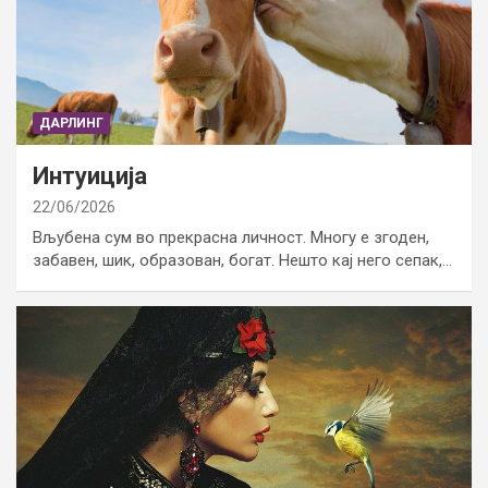
ДАРЛИНГ
Интуиција
22/06/2026
Вљубена сум во прекрасна личност. Многу е згоден,
забавен, шик, образован, богат. Нешто кај него сепак,…