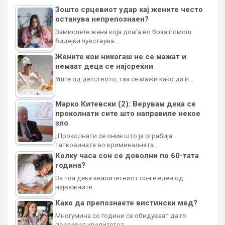
Зошто срцевиот удар кај жените често
останува непрепознаен?
Замислете жена која доаѓа во брза помош
бидејќи чувствува…
Жените кои никогаш не се мажат и
немаат деца се најсреќни
Уште од детството, таа се мажи како да ѝ…
Марко Китевски (2): Верувам дека се
проколнати сите што направиле некое
зло
„Проколнати се оние што ја ограбија
татковината во криминалната…
Колку часа сон се доволни по 60-тата
година?
За тоа дека квалитетниот сон е еден од
најважните…
Како да препознаете вистински мед?
Многумина со години се обидуваат да го
проверат квалитетот…