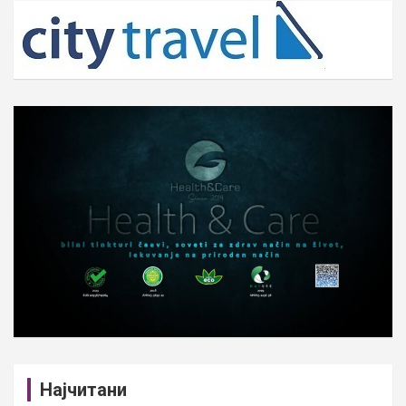
c
h
Најчитани