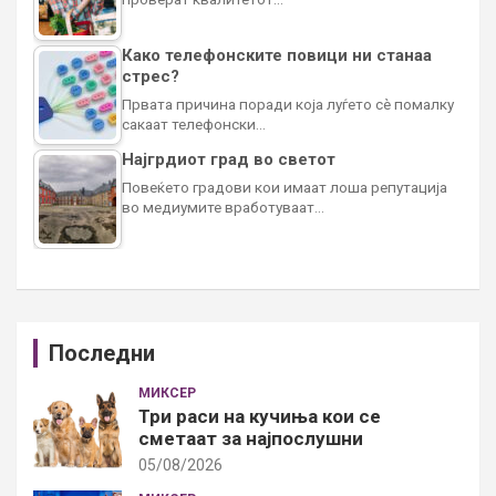
Како телефонските повици ни станаа
стрес?
Првата причина поради која луѓето сè помалку
сакаат телефонски…
Најгрдиот град во светот
Повеќето градови кои имаат лоша репутација
во медиумите вработуваат…
Последни
МИКСЕР
Три раси на кучиња кои се
сметаат за најпослушни
05/08/2026