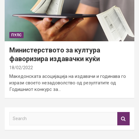
ПУЛС
Министерството за култура
фаворизира издавачки куќи
18/02/2022
Македонската асоцијација на издавачи и годинава го
изрази своето незадоволство од резултатите од
Годишниот конкурс за…
S
e
a
r