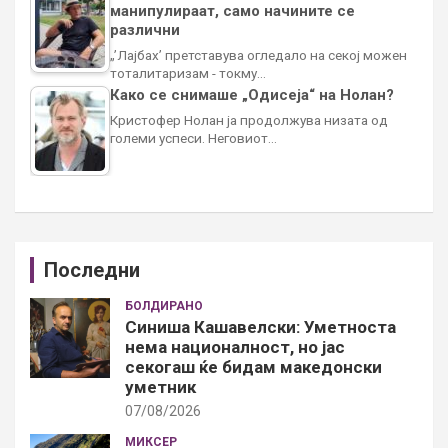
манипулираат, само начините се
различни
„’Лајбах’ претставува огледало на секој можен
тоталитаризам - токму…
Како се снимаше „Одисеја“ на Нолан?
Кристофер Нолан ја продолжува низата од
големи успеси. Неговиот…
Последни
БОЛДИРАНО
Синиша Кашавелски: Уметноста
нема националност, но јас
секогаш ќе бидам македонски
уметник
07/08/2026
МИКСЕР