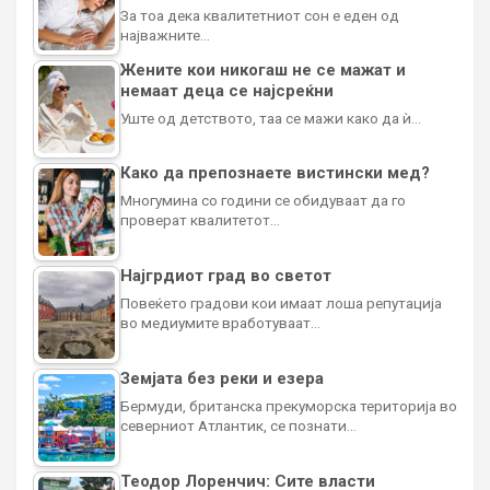
За тоа дека квалитетниот сон е еден од
најважните…
Жените кои никогаш не се мажат и
немаат деца се најсреќни
Уште од детството, таа се мажи како да ѝ…
Како да препознаете вистински мед?
Многумина со години се обидуваат да го
проверат квалитетот…
Најгрдиот град во светот
Повеќето градови кои имаат лоша репутација
во медиумите вработуваат…
Земјата без реки и езера
Бермуди, британска прекуморска територија во
северниот Атлантик, се познати…
Теодор Лоренчич: Сите власти