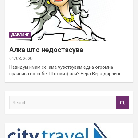
ДАРЛИНГ
Алка што недостасува
01/03/2020
Навидум имам се, ама чувствувам една огромна
празнина во себе. Што ми фали? Вера Вера дарлинг,…
S
e
a
r
c
h