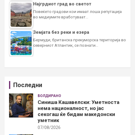
Најгрдиот град во светот
Повеќето градови кои имаат лоша репутација
во медиумите вработуваат…
Земјата без реки и езера
Бермуди, британска прекуморска територија во
северниот Атлантик, се познати…
Последни
БОЛДИРАНО
Синиша Кашавелски: Уметноста
нема националност, но јас
секогаш ќе бидам македонски
уметник
07/08/2026