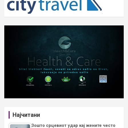
Најчитани
Зошто срцевиот удар кај жените често