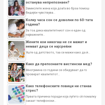
останува непрепознаен?
Замислете жена која доаѓа во брза помош
бидејќи чувствува…
Колку часа сон се доволни по 60-тата
година?
За тоа дека квалитетниот сон е еден од
најважните…
Жените кои никогаш не се мажат и
немаат деца се најсреќни
Уште од детството, таа се мажи како да ѝ…
Како да препознаете вистински мед?
Многумина со години се обидуваат да го
проверат квалитетот…
Како телефонските повици ни станаа
стрес?
Првата причина поради која луѓето сè помалку
сакаат телефонски…