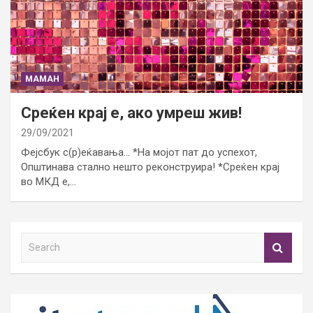
МАМАН
Среќен крај е, ако умреш жив!
29/09/2021
Фејсбук с(р)еќавања… *На мојот пат до успехот,
Општинава стално нешто реконструира! *Среќен крај
во МКД е,…
S
e
a
r
c
h