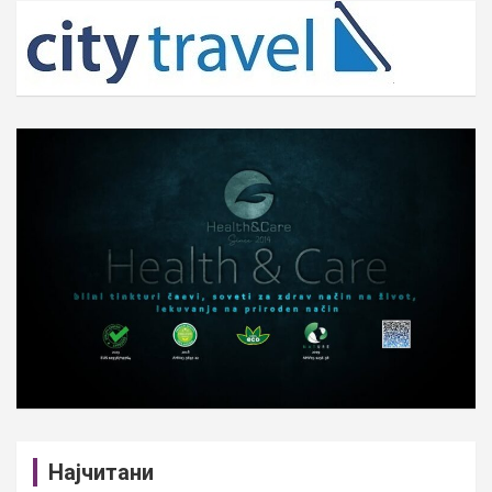
c
h
Најчитани