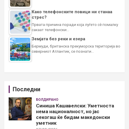
Како телефонските повици ни станаа
стрес?
Првата причина поради која луѓето сè помалку
сакаат телефонски…
Земјата без реки и езера
Бермуди, британска прекуморска територија во
северниот Атлантик, се познати…
Последни
БОЛДИРАНО
Синиша Кашавелски: Уметноста
нема националност, но јас
секогаш ќе бидам македонски
уметник