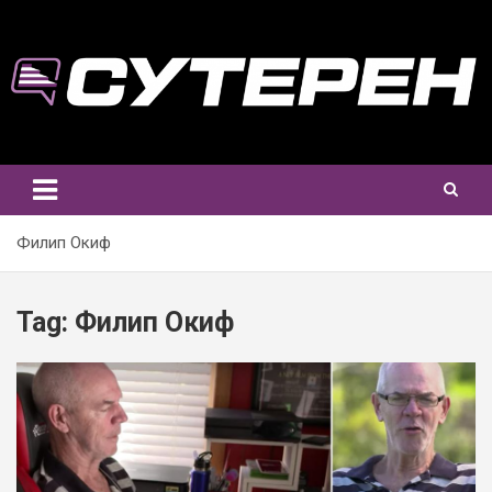
Skip
to
content
Филип Окиф
Tag:
Филип Окиф