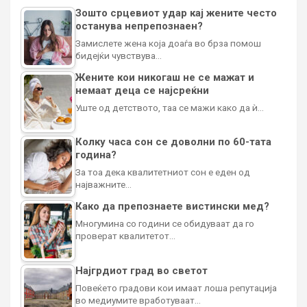
Зошто срцевиот удар кај жените често
останува непрепознаен?
Замислете жена која доаѓа во брза помош
бидејќи чувствува…
Жените кои никогаш не се мажат и
немаат деца се најсреќни
Уште од детството, таа се мажи како да ѝ…
Колку часа сон се доволни по 60-тата
година?
За тоа дека квалитетниот сон е еден од
најважните…
Како да препознаете вистински мед?
Многумина со години се обидуваат да го
проверат квалитетот…
Најгрдиот град во светот
Повеќето градови кои имаат лоша репутација
во медиумите вработуваат…