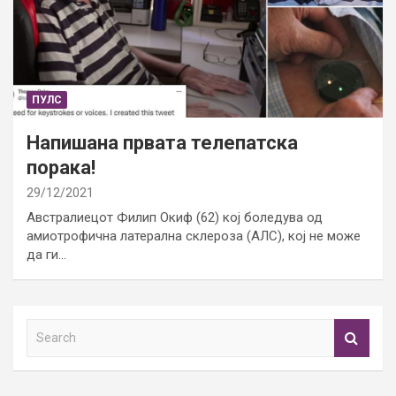
ПУЛС
Напишана првата телепатска
порака!
29/12/2021
Австралиецот Филип Окиф (62) кој боледува од
амиотрофична латерална склероза (АЛС), кој не може
да ги…
S
e
a
r