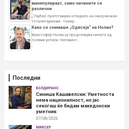
манипулираат, само начините се
различни
„’Лајбах’ претставува огледало на секој можен
тоталитаризам - токму…
Како се снимаше „Одисеја“ на Нолан?
Кристофер Нолан ја продолжува низата од
големи успеси. Неговиот…
Последни
БОЛДИРАНО
Синиша Кашавелски: Уметноста
нема националност, но јас
секогаш ќе бидам македонски
уметник
07/08/2026
МИКСЕР