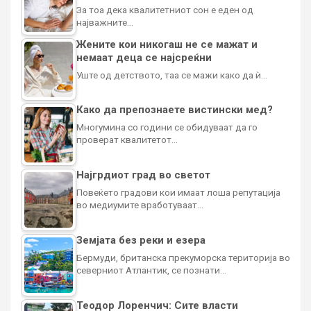
За тоа дека квалитетниот сон е еден од
најважните…
Жените кои никогаш не се мажат и
немаат деца се најсреќни
Уште од детството, таа се мажи како да ѝ…
Како да препознаете вистински мед?
Многумина со години се обидуваат да го
проверат квалитетот…
Најгрдиот град во светот
Повеќето градови кои имаат лоша репутација
во медиумите вработуваат…
Земјата без реки и езера
Бермуди, британска прекуморска територија во
северниот Атлантик, се познати…
Теодор Лоренчич: Сите власти