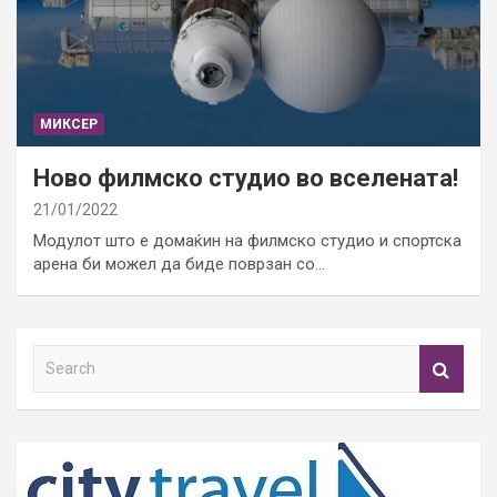
МИКСЕР
Ново филмско студио во вселената!
21/01/2022
Модулот што е домаќин на филмско студио и спортска
арена би можел да биде поврзан со…
S
e
a
r
c
h