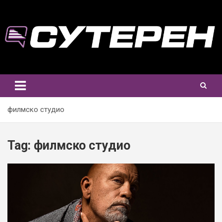
Skip
to
content
филмско студио
Tag:
филмско студио