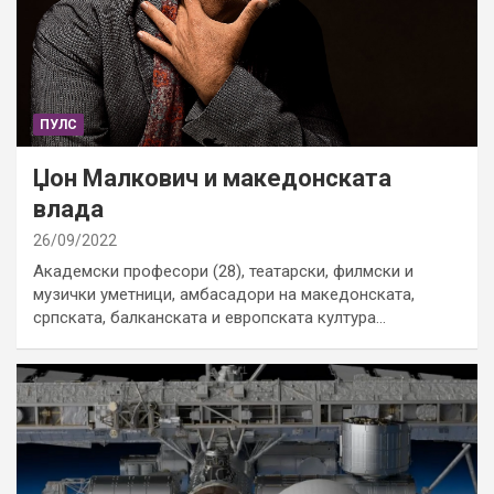
ПУЛС
Џон Малкович и македонската
влада
26/09/2022
Академски професори (28), театарски, филмски и
музички уметници, амбасадори на македонската,
српската, балканската и европската култура…