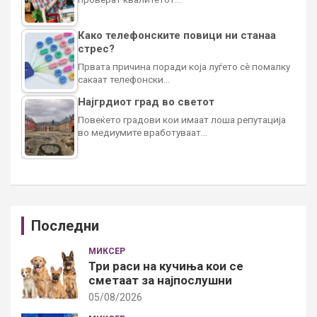
Како телефонските повици ни станаа
стрес?
Првата причина поради која луѓето сè помалку
сакаат телефонски…
Најгрдиот град во светот
Повеќето градови кои имаат лоша репутација
во медиумите вработуваат…
Последни
МИКСЕР
Три раси на кучиња кои се
сметаат за најпослушни
05/08/2026