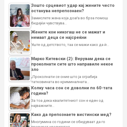
Зошто срцевиот удар кај жените често
останува непрепознаен?
Замислете жена која доаѓа во брза помош
бидејќи чувствува…
Жените кои никогаш не се мажат и
немаат деца се најсреќни
Уште од детството, таа се мажи како да ѝ…
Марко Китевски (2): Верувам дека се
проколнати сите што направиле некое
зло
„Проколнати се оние што ја ограбија
татковината во криминалната…
Колку часа сон се доволни по 60-тата
година?
За тоа дека квалитетниот сон е еден од
најважните…
Како да препознаете вистински мед?
Многумина со години се обидуваат да го
проверат квалитетот…