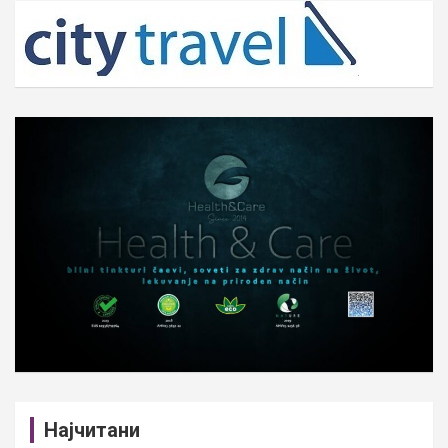
c
h
Најчитани