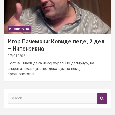
БОЛДИРАНО
Игор Пачемски: Ковиде леде, 2 дел
– Интензивна
07/01/2021
Evictus. Знаев дека некој умрел. Во делириум, на
апарати, имав чувство дека сум во некој
средновековен…
S
e
a
r