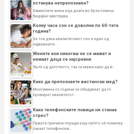
останува непрепознаен?
Замислете жена која доаѓа во брза помош
бидејќи чувствува…
Колку часа сон се доволни по 60-тата
година?
За тоа дека квалитетниот сон е еден од
најважните…
Жените кои никогаш не се мажат и
немаат деца се најсреќни
Уште од детството, таа се мажи како да ѝ…
Како да препознаете вистински мед?
Многумина со години се обидуваат да го
проверат квалитетот…
Како телефонските повици ни станаа
стрес?
Првата причина поради која луѓето сè помалку
сакаат телефонски…