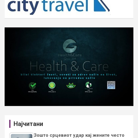
Најчитани
Зошто срцевиот удар кај жените често