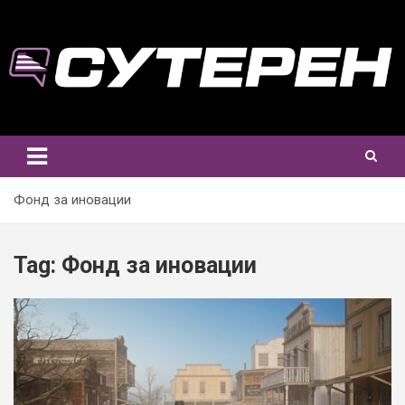
Skip
to
content
Фонд за иновации
Tag:
Фонд за иновации