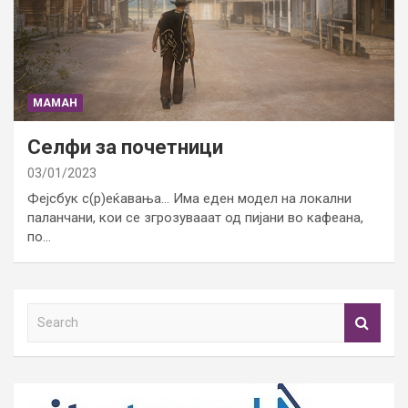
МАМАН
Селфи за почетници
03/01/2023
Фејсбук с(р)еќавања… Има еден модел на локални
паланчани, кои се згрозувааат од пијани во кафеана,
по…
S
e
a
r
c
h