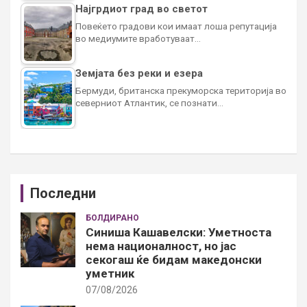
Најгрдиот град во светот
Повеќето градови кои имаат лоша репутација
во медиумите вработуваат…
Земјата без реки и езера
Бермуди, британска прекуморска територија во
северниот Атлантик, се познати…
Последни
БОЛДИРАНО
Синиша Кашавелски: Уметноста
нема националност, но јас
секогаш ќе бидам македонски
уметник
07/08/2026