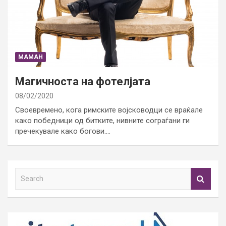
МАМАН
Магичноста на фотелјата
08/02/2020
Своевремено, кога римските војсководци се враќале
како победници од битките, нивните сограѓани ги
пречекувале како богови.…
S
e
a
r
c
h