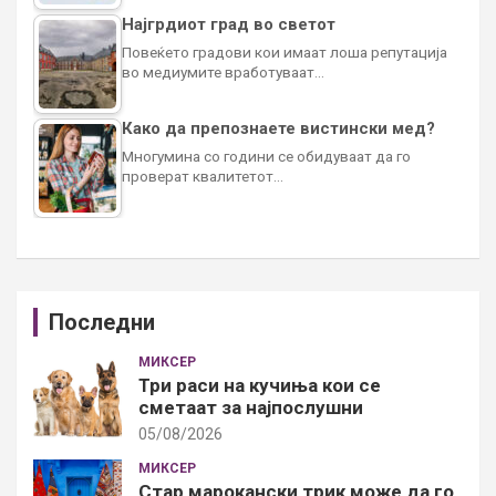
Најгрдиот град во светот
Повеќето градови кои имаат лоша репутација
во медиумите вработуваат…
Како да препознаете вистински мед?
Многумина со години се обидуваат да го
проверат квалитетот…
Последни
МИКСЕР
Три раси на кучиња кои се
сметаат за најпослушни
05/08/2026
МИКСЕР
Стар марокански трик може да го