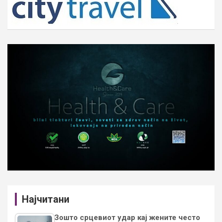
Најчитани
Зошто срцевиот удар кај жените често