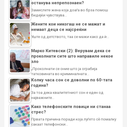
останува непрепознаен?
Замислете жена која доаѓа во брза помош
бидејќи чувствува…
Жените кои никогаш не се мажат и
немаат деца се најсреќни
Уште од детството, таа се мажи како да ѝ…
Марко Китевски (2): Верувам дека се
проколнати сите што направиле некое
зло
„Проколнати се оние што ја ограбија
татковината во криминалната…
Колку часа сон се доволни по 60-тата
година?
За тоа дека квалитетниот сон е еден од
најважните…
Како телефонските повици ни станаа
стрес?
Првата причина поради која луѓето сè помалку
сакаат телефонски…