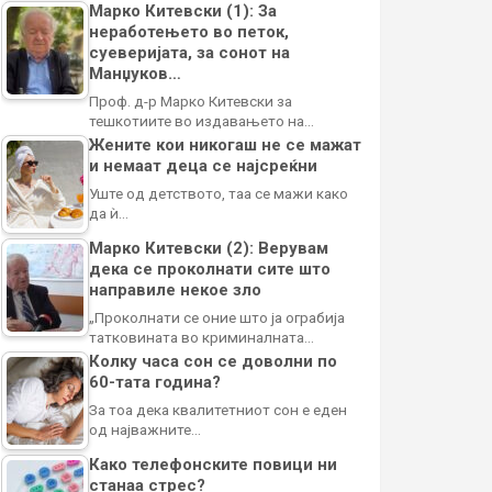
Марко Китевски (1): За
неработењето во петок,
суеверијата, за сонот на
Манџуков…
Проф. д-р Марко Китевски за
тешкотиите во издавањето на…
Жените кои никогаш не се мажат
и немаат деца се најсреќни
Уште од детството, таа се мажи како
да ѝ…
Марко Китевски (2): Верувам
дека се проколнати сите што
направиле некое зло
„Проколнати се оние што ја ограбија
татковината во криминалната…
Колку часа сон се доволни по
60-тата година?
За тоа дека квалитетниот сон е еден
од најважните…
Како телефонските повици ни
станаа стрес?