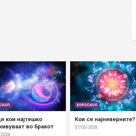
СКОП
ХОРОСКОП
и кои најтешко
Кои се најневерните?
ивуваат во бракот
07/05/2026
/2026