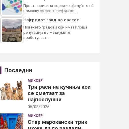
Првата причина поради која луѓето сè
помалку сакаат телефонски…
Најгрдиот град во светот
Повеќето градови кои имаат лоша
репутација во медиумите
вработуваат…
Последни
МИКСЕР
Три раси на кучиња кои
се сметаат за
најпослушни
05/08/2026
МИКСЕР
Стар марокански трик
може да го разлади