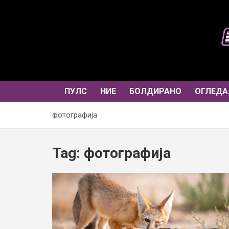
Skip
to
content
ПУЛС
НИЕ
БОЛДИРАНО
ОГЛЕДА
фотографија
Tag:
фотографија