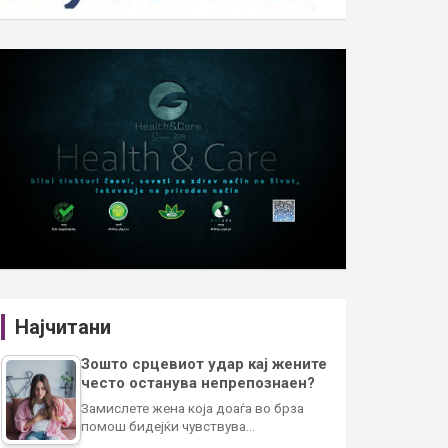
Најчитани
Зошто срцевиот удар кај жените
често останува непрепознаен?
Замислете жена која доаѓа во брза
помош бидејќи чувствува…