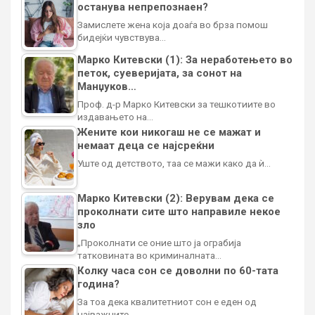
останува непрепознаен?
Замислете жена која доаѓа во брза помош
бидејќи чувствува…
Марко Китевски (1): За неработењето во
петок, суеверијата, за сонот на
Манџуков…
Проф. д-р Марко Китевски за тешкотиите во
издавањето на…
Жените кои никогаш не се мажат и
немаат деца се најсреќни
Уште од детството, таа се мажи како да ѝ…
Марко Китевски (2): Верувам дека се
проколнати сите што направиле некое
зло
„Проколнати се оние што ја ограбија
татковината во криминалната…
Колку часа сон се доволни по 60-тата
година?
За тоа дека квалитетниот сон е еден од
најважните…