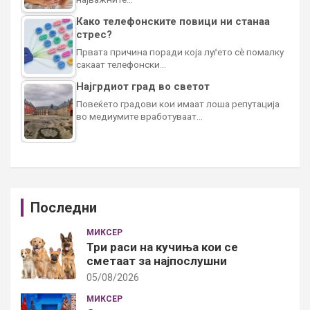
Како телефонските повици ни станаа
стрес?
Првата причина поради која луѓето сè помалку
сакаат телефонски…
Најгрдиот град во светот
Повеќето градови кои имаат лоша репутација
во медиумите вработуваат…
Последни
МИКСЕР
Три раси на кучиња кои се
сметаат за најпослушни
05/08/2026
МИКСЕР