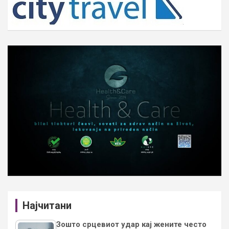
Најчитани
Зошто срцевиот удар кај жените често