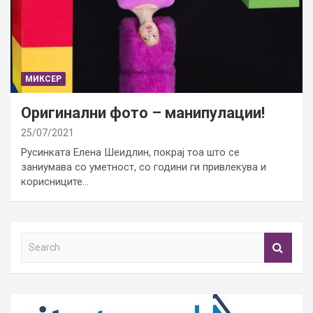
МИКСЕР
Оригинални фото – манипулации!
25/07/2021
Русинката Елена Шеидлин, покрај тоа што се
заниумава со уметност, со години ги привлекува и
корисниците…
S
e
a
r
c
h