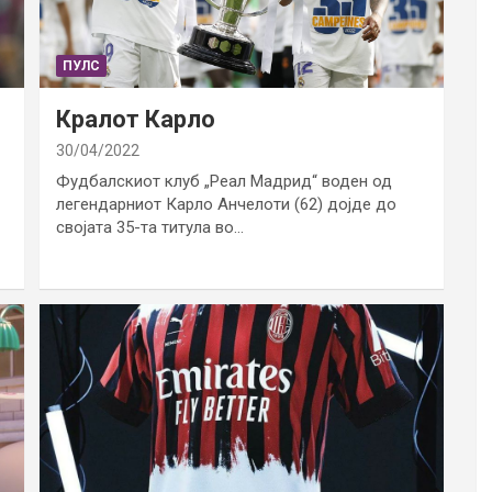
ПУЛС
Кралот Карло
30/04/2022
Фудбалскиот клуб „Реал Мадрид“ воден од
легендарниот Карло Анчелоти (62) дојде до
својата 35-та титула во…