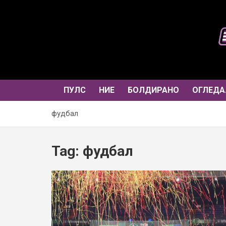
Skip
to
content
ПУЛС
НИЕ
БОЛДИРАНО
ОГЛЕДА
фудбал
Tag:
фудбал