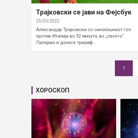
Трајковски се јави на Фејсбук
25/03/2022
Александар Трајковски со синоќешниот гол
против Италија во 92 минута, во „своето“
Палермо и донесе триумф…
Posts
1
pagination
ХОРОСКОП