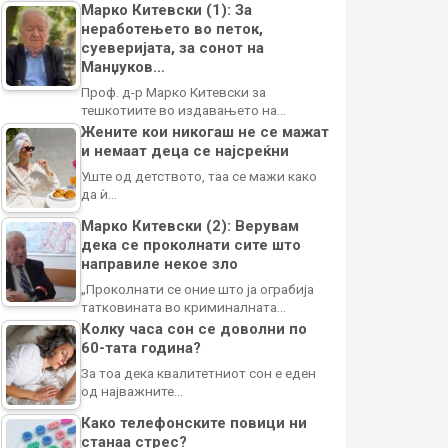
Марко Китевски (1): За
неработењето во петок,
суеверијата, за сонот на
Манџуков…
Проф. д-р Марко Китевски за
тешкотиите во издавањето на…
Жените кои никогаш не се мажат
и немаат деца се најсреќни
Уште од детството, таа се мажи како
да ѝ…
Марко Китевски (2): Верувам
дека се проколнати сите што
направиле некое зло
„Проколнати се оние што ја ограбија
татковината во криминалната…
Колку часа сон се доволни по
60-тата година?
За тоа дека квалитетниот сон е еден
од најважните…
Како телефонските повици ни
станаа стрес?