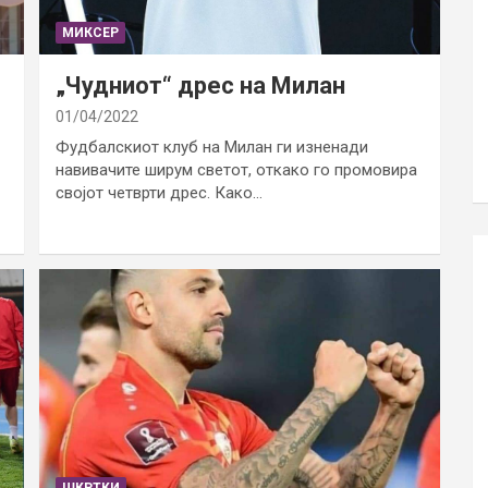
МИКСЕР
„Чудниот“ дрес на Милан
01/04/2022
Фудбалскиот клуб на Милан ги изненади
навивачите ширум светот, откако го промовира
својот четврти дрес. Како…
ШКРТКИ