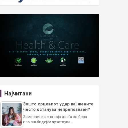
Најчитани
Зошто срцевиот удар кај жените
често останува непрепознаен?
Замислете жена која доаѓа во брза
помош бидејќи чувствува…