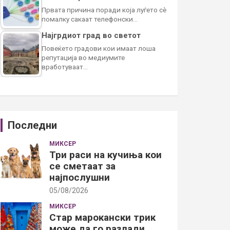
Првата причина поради која луѓето сè
помалку сакаат телефонски…
Најгрдиот град во светот
Повеќето градови кои имаат лоша
репутација во медиумите
вработуваат…
Последни
МИКСЕР
Три раси на кучиња кои
се сметаат за
најпослушни
05/08/2026
МИКСЕР
Стар марокански трик
може да го разлади