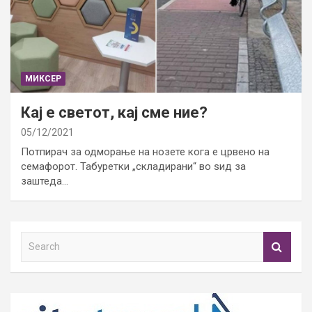
МИКСЕР
Кај е светот, кај сме ние?
05/12/2021
Потпирач за одморање на нозете кога е црвено на
семафорот. Табуретки „складирани“ во ѕид за
заштеда…
S
e
a
r
c
h