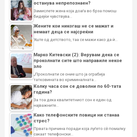
останува непрепознаен?
Замислете жена која доаѓа во брза помош
бидејќи чувствува…
Жените кои никогаш не се мажат и
немаат деца се најсреќни
Уште од детството, таа се мажи како да ѝ…
Марко Китевски (2): Верувам дека се
проколнати сите што направиле некое
зло
„Проколнати се оние што ја ограбија
татковината во криминалната…
Колку часа сон се доволни по 60-тата
година?
За тоа дека квалитетниот сон е еден од
најважните…
Како телефонските повици ни станаа
стрес?
Првата причина поради која луѓето сè помалку
сакаат телефонски…