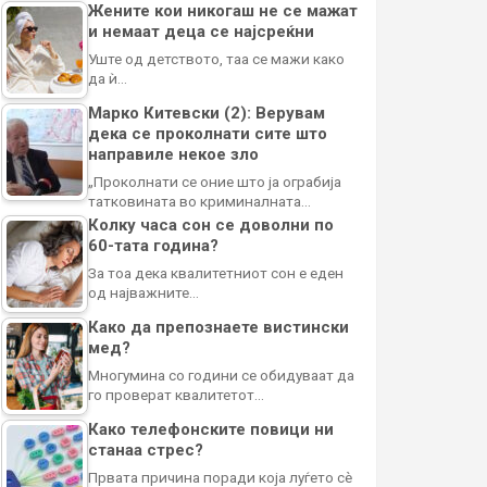
Жените кои никогаш не се мажат
и немаат деца се најсреќни
Уште од детството, таа се мажи како
да ѝ…
Марко Китевски (2): Верувам
дека се проколнати сите што
направиле некое зло
„Проколнати се оние што ја ограбија
татковината во криминалната…
Колку часа сон се доволни по
60-тата година?
За тоа дека квалитетниот сон е еден
од најважните…
Како да препознаете вистински
мед?
Многумина со години се обидуваат да
го проверат квалитетот…
Како телефонските повици ни
станаа стрес?
Првата причина поради која луѓето сè