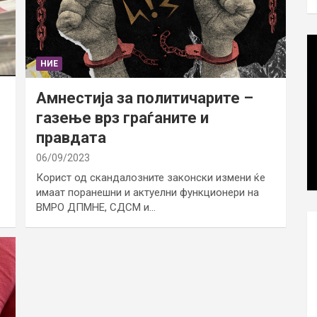
НИЕ
Амнестија за политичарите –
газење врз граѓаните и
правдата
06/09/2023
Корист од скандалозните законски измени ќе
имаат поранешни и актуелни функционери на
ВМРО ДПМНЕ, СДСМ и…