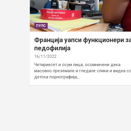
ПУЛС
Франција уапси функционери з
педофилија
16/11/2022
Четириесет и осум лица, осомничени дека
масовно преземале и гледале слики и видеа с
детска порнографија,…