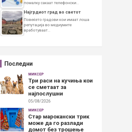
помалку сакаат телефонски…
Најгрдиот град во светот
Повеќето градови кои имаат лоша
репутација во медиумите
вработуваат…
Последни
МИКСЕР
Три раси на кучиња кои
се сметаат за
најпослушни
05/08/2026
МИКСЕР
Стар марокански трик
може да го разлади
домот без трошење