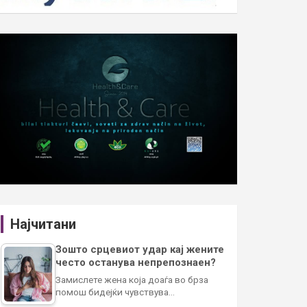
Најчитани
Зошто срцевиот удар кај жените
често останува непрепознаен?
Замислете жена која доаѓа во брза
помош бидејќи чувствува…