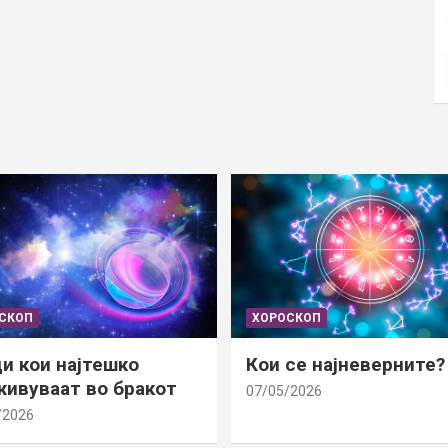
СКОП
ХОРОСКОП
и кои најтешко
Кои се најневерните?
ивуваат во бракот
07/05/2026
/2026