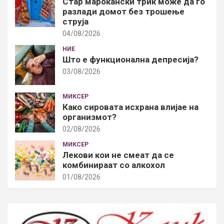
Стар марокански трик може да го
разлади домот без трошење
струја
04/08/2026
НИЕ
Што е функционална депресија?
03/08/2026
МИКСЕР
Како сировата исхрана влијае на
организмот?
02/08/2026
МИКСЕР
Лекови кои не смеат да се
комбинираат со алкохол
01/08/2026