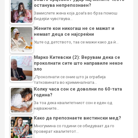
останува непрепознаен?
Замислете жена која доаѓа во брза помош
бидејќи чувствува…
Жените кои никогаш не се мажат и
немаат деца се најсреќни
Уште од детството, таа се мажи како да ѝ…
Марко Китевски (2): Верувам дека се
проколнати сите што направиле некое
зло
„Проколнати се оние што ја ограбија
татковината во криминалната…
Колку часа сон се доволни по 60-тата
година?
За тоа дека квалитетниот сон е еден од
најважните…
Како да препознаете вистински мед?
Многумина со години се обидуваат да го
проверат квалитетот…