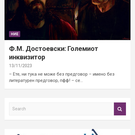
НИЕ
Ф.М. Достоевски: Големиот
инквизитор
13/11/2023
– Ете, ни тука не може без предговор – имено без
литературен предговор, пфф! – се…
S
e
a
r
c