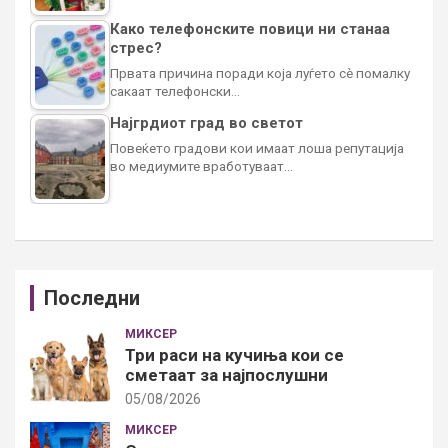
Како телефонските повици ни станаа
стрес?
Првата причина поради која луѓето сè помалку
сакаат телефонски…
Најгрдиот град во светот
Повеќето градови кои имаат лоша репутација
во медиумите вработуваат…
Последни
МИКСЕР
Три раси на кучиња кои се
сметаат за најпослушни
05/08/2026
МИКСЕР