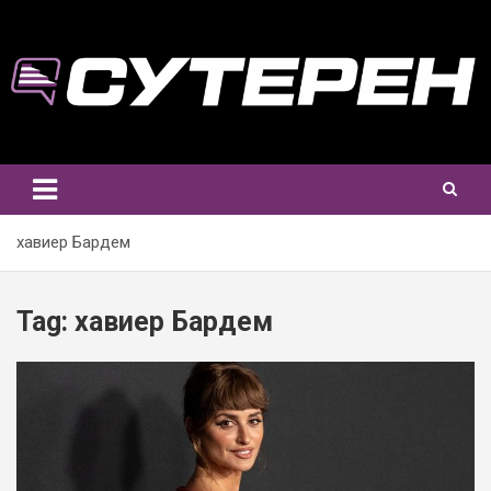
Skip
to
content
хавиер Бардем
Tag:
хавиер Бардем