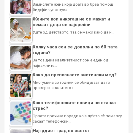
Замислете жена која доаѓа во брза помош
бидејќи чувствува…
Жените кои никогаш не се мажат и
немаат деца се најсреќни
Уште од детството, таа се мажи како да ѝ…
Колку часа сон се доволни по 60-тата
година?
За тоа дека квалитетниот сон е еден од
најважните…
Како да препознаете вистински мед?
Многумина со години се обидуваат да го
проверат квалитетот…
Како телефонските повици ни станаа
стрес?
Првата причина поради која луѓето сè помалку
сакаат телефонски…
Најгрдиот град во светот