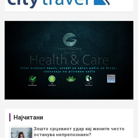
Најчитани
Зошто срцевиот удар кај жените често
останува непрепознаен?