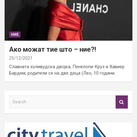
НИЕ
Ако можат тие што – ние?!
25/12/2021
Славната холивудска двојка, Пенелопи Круз и Хавиер
Бардем, родители се на две деца (Лео, 10 години…
S
e
a
r
c
h