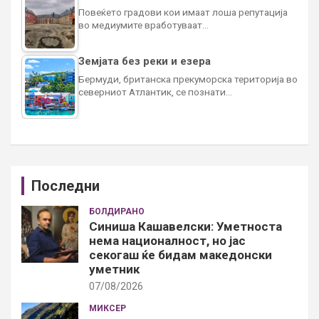
Повеќето градови кои имаат лоша репутација
во медиумите вработуваат…
Земјата без реки и езера
Бермуди, британска прекуморска територија во
северниот Атлантик, се познати…
Последни
БОЛДИРАНО
Синиша Кашавелски: Уметноста
нема националност, но јас
секогаш ќе бидам македонски
уметник
07/08/2026
МИКСЕР