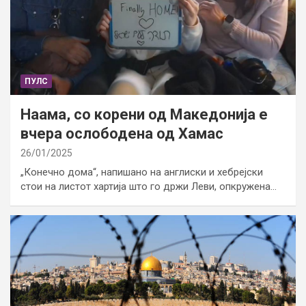
ПУЛС
Наама, со корени од Македонија е
вчера ослободена од Хамас
26/01/2025
„Конечно дома“, напишано на англиски и хебрејски
стои на листот хартија што го држи Леви, опкружена…