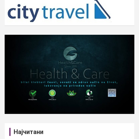
c
h
Најчитани