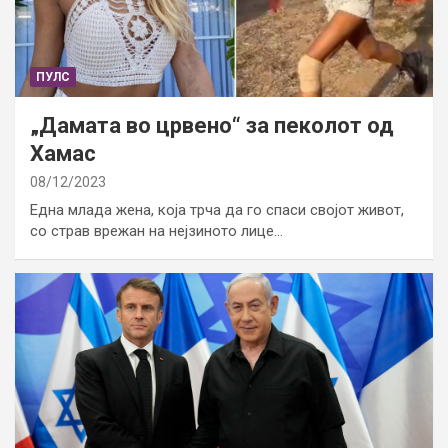
ПУЛС
„Дамата во црвено“ за пеколот од
Хамас
08/12/2023
Една млада жена, која трча да го спаси својот живот,
со страв врежан на нејзиното лице…