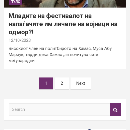
ПУЛС
Младите на фестивалот на
напаѓачите им личеле на војници на
одмор?!
12/10/2023
Високиот член на политбирото на Хамас, Муса Абу
Марзук, тврди дека Хамас „ги почитува сите
меѓународни…
Posts
1
2
Next
pagination
S
e
a
r