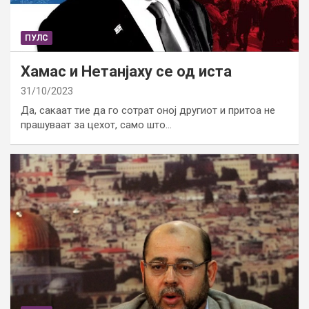
ПУЛС
Хамас и Нетанјаху се од иста
31/10/2023
Да, сакаат тие да го сотрат оној другиот и притоа не
прашуваат за цехот, само што…