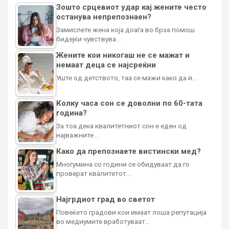
Зошто срцевиот удар кај жените често
останува непрепознаен?
Замислете жена која доаѓа во брза помош
бидејќи чувствува…
Жените кои никогаш не се мажат и
немаат деца се најсреќни
Уште од детството, таа се мажи како да ѝ…
Колку часа сон се доволни по 60-тата
година?
За тоа дека квалитетниот сон е еден од
најважните…
Како да препознаете вистински мед?
Многумина со години се обидуваат да го
проверат квалитетот…
Најгрдиот град во светот
Повеќето градови кои имаат лоша репутација
во медиумите вработуваат…