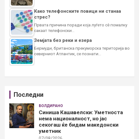
Како телефонските повици ни станаа
стрес?
Првата причина поради која луѓето сè помалку
сакаат телефонски…
Земјата без реки и езера
Бермуди, британска прекуморска територија во
северниот Атлантик, се познати…
Последни
БОЛДИРАНО
Синиша Кашавелски: Уметноста
нема националност, но јас
секогаш ќе бидам македонски
уметник
07/08/2026