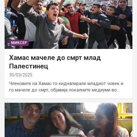
МИКСЕР
Хамас мачеле до смрт млад
Палестинец
30/03/2025
Членовите на Хамас го киднапирале младиот човек и
го мачеле до смрт, објавија локалните медиуми во…