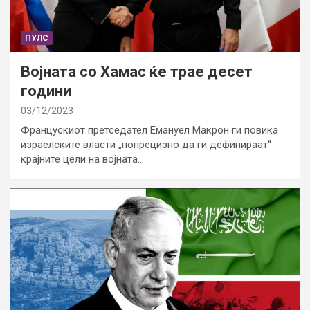
ПУЛС
Војната со Хамас ќе трае десет
години
03/12/2023
Францускиот претседател Емануел Макрон ги повика
израелските власти „попрецизно да ги дефинираат“
крајните цели на војната…