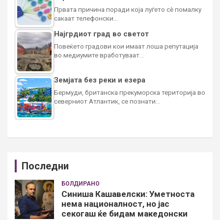
Првата причина поради која луѓето сè помалку
сакаат телефонски…
Најгрдиот град во светот
Повеќето градови кои имаат лоша репутација
во медиумите вработуваат…
Земјата без реки и езера
Бермуди, британска прекуморска територија во
северниот Атлантик, се познати…
Последни
БОЛДИРАНО
Синиша Кашавелски: Уметноста
нема националност, но јас
секогаш ќе бидам македонски