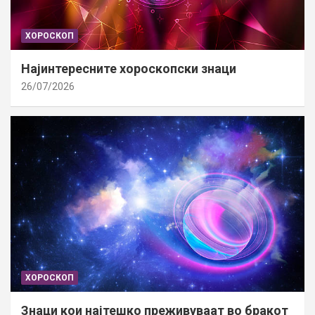
ХОРОСКОП
Најинтересните хороскопски знаци
26/07/2026
ХОРОСКОП
Знаци кои најтешко преживуваат во бракот