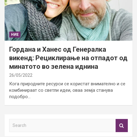
НИЕ
Гордана и Ханес од Генералка
викенд: Рециклирање на отпадот од
минатото во зелена иднина
26/05/2022
Кога природните ресурси се користат внимателно и се
комбинираат со светли идеи, оваа земја станува
подобро…
S
e
a