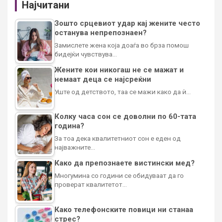
Најчитани
Зошто срцевиот удар кај жените често
останува непрепознаен?
Замислете жена која доаѓа во брза помош
бидејќи чувствува…
Жените кои никогаш не се мажат и
немаат деца се најсреќни
Уште од детството, таа се мажи како да ѝ…
Колку часа сон се доволни по 60-тата
година?
За тоа дека квалитетниот сон е еден од
најважните…
Како да препознаете вистински мед?
Многумина со години се обидуваат да го
проверат квалитетот…
Како телефонските повици ни станаа
стрес?