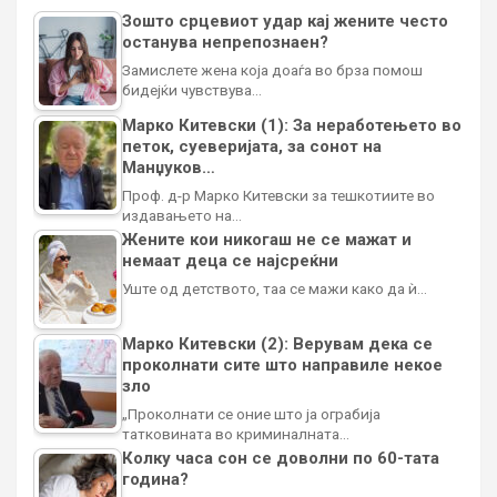
Зошто срцевиот удар кај жените често
останува непрепознаен?
Замислете жена која доаѓа во брза помош
бидејќи чувствува…
Марко Китевски (1): За неработењето во
петок, суеверијата, за сонот на
Манџуков…
Проф. д-р Марко Китевски за тешкотиите во
издавањето на…
Жените кои никогаш не се мажат и
немаат деца се најсреќни
Уште од детството, таа се мажи како да ѝ…
Марко Китевски (2): Верувам дека се
проколнати сите што направиле некое
зло
„Проколнати се оние што ја ограбија
татковината во криминалната…
Колку часа сон се доволни по 60-тата
година?