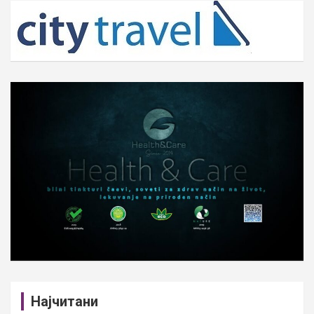
c
h
Најчитани