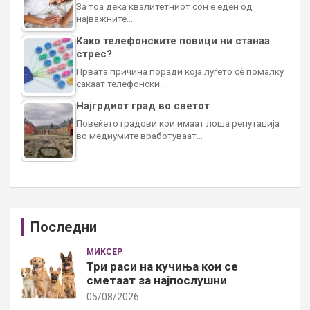
За тоа дека квалитетниот сон е еден од
најважните…
Како телефонските повици ни станаа
стрес?
Првата причина поради која луѓето сè помалку
сакаат телефонски…
Најгрдиот град во светот
Повеќето градови кои имаат лоша репутација
во медиумите вработуваат…
Последни
МИКСЕР
Три раси на кучиња кои се
сметаат за најпослушни
05/08/2026