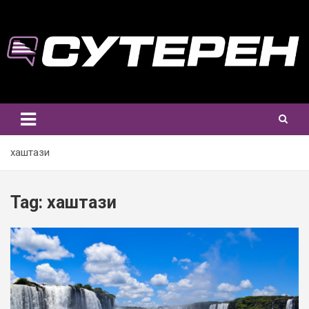
Skip
to
content
хаштази
Tag:
хаштази