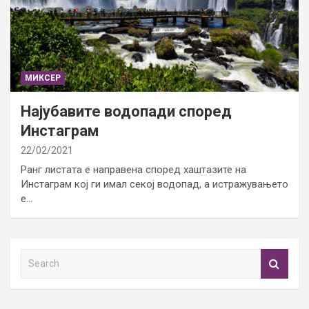
МИКСЕР
Најубавите водопади според
Инстаграм
22/02/2021
Ранг листата е направена според хаштазите на
Инстаграм кој ги имал секој водопад, а истражувањето
е…
S
e
a
r