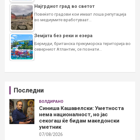
Најгрдиот град во светот
Повеќето градови кои имаат лоша репутација
во медиумите вработуваат…
Земјата без реки и езера
Бермуди, британска прекуморска територија во
северниот Атлантик, се познати…
Последни
БОЛДИРАНО
Синиша Кашавелски: Уметноста
нема националност, но јас
секогаш ќе бидам македонски
уметник
07/08/2026