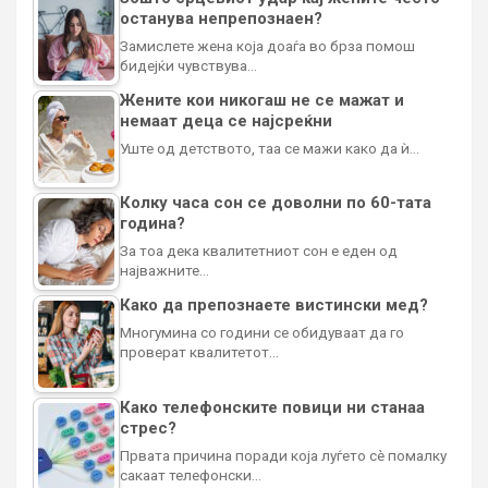
останува непрепознаен?
Замислете жена која доаѓа во брза помош
бидејќи чувствува…
Жените кои никогаш не се мажат и
немаат деца се најсреќни
Уште од детството, таа се мажи како да ѝ…
Колку часа сон се доволни по 60-тата
година?
За тоа дека квалитетниот сон е еден од
најважните…
Како да препознаете вистински мед?
Многумина со години се обидуваат да го
проверат квалитетот…
Како телефонските повици ни станаа
стрес?
Првата причина поради која луѓето сè помалку
сакаат телефонски…