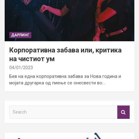
ДАРЛИНГ
Корпоративна забава или, критика
на чистиот ум
04/01/2023
Бев на една корпоративна забава за Нова година и
мојата другарка од пиење се онесвести во…
S
e
a
r
c