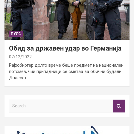
ПУЛС
Обид за државен удар во Германија
07/12/2022
Рајхсбиргер долго време беше предмет на национален
потсмев, чии припадници се сметаа за обични будали.
Дваесет…
S
e
a
r
c
h