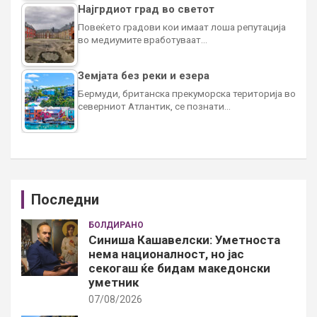
Најгрдиот град во светот
Повеќето градови кои имаат лоша репутација
во медиумите вработуваат…
Земјата без реки и езера
Бермуди, британска прекуморска територија во
северниот Атлантик, се познати…
Последни
БОЛДИРАНО
Синиша Кашавелски: Уметноста
нема националност, но јас
секогаш ќе бидам македонски
уметник
07/08/2026