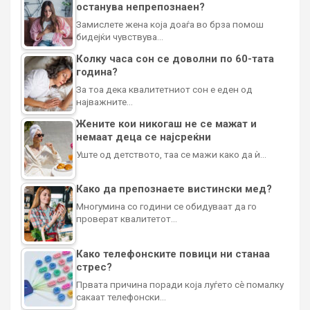
останува непрепознаен?
Замислете жена која доаѓа во брза помош
бидејќи чувствува…
Колку часа сон се доволни по 60-тата
година?
За тоа дека квалитетниот сон е еден од
најважните…
Жените кои никогаш не се мажат и
немаат деца се најсреќни
Уште од детството, таа се мажи како да ѝ…
Како да препознаете вистински мед?
Многумина со години се обидуваат да го
проверат квалитетот…
Како телефонските повици ни станаа
стрес?
Првата причина поради која луѓето сè помалку
сакаат телефонски…