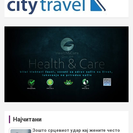
Најчитани
Зошто срцевиот удар кај жените често