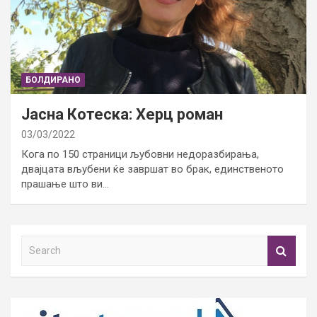
БОЛДИРАНО
Јасна Котеска: Херц роман
03/03/2022
Кога по 150 страници љубовни недоразбирања,
двајцата вљубени ќе завршат во брак, единственото
прашање што ви…
S
e
a
r
c
h