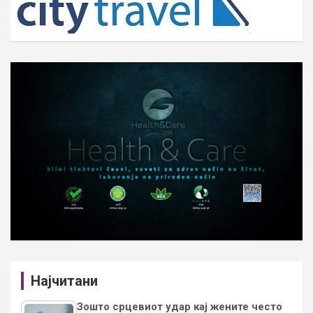
Најчитани
Зошто срцевиот удар кај жените често