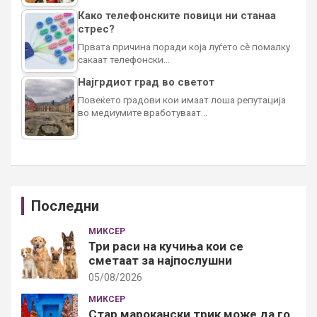
Како телефонските повици ни станаа
стрес?
Првата причина поради која луѓето сè помалку
сакаат телефонски…
Најгрдиот град во светот
Повеќето градови кои имаат лоша репутација
во медиумите вработуваат…
Последни
МИКСЕР
Три раси на кучиња кои се
сметаат за најпослушни
05/08/2026
МИКСЕР
Стар марокански трик може да го