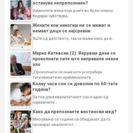
останува непрепознаен?
Замислете жена која доаѓа во брза помош
бидејќи чувствува…
Жените кои никогаш не се мажат и
немаат деца се најсреќни
Уште од детството, таа се мажи како да ѝ…
Марко Китевски (2): Верувам дека се
проколнати сите што направиле некое
зло
„Проколнати се оние што ја ограбија
татковината во криминалната…
Колку часа сон се доволни по 60-тата
година?
За тоа дека квалитетниот сон е еден од
најважните…
Како да препознаете вистински мед?
Многумина со години се обидуваат да го
проверат квалитетот…