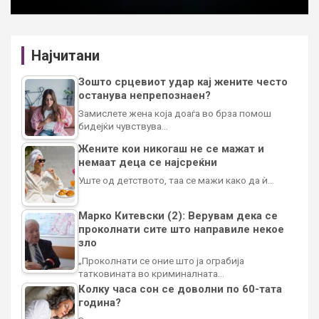
Најчитани
Зошто срцевиот удар кај жените често
останува непрепознаен?
Замислете жена која доаѓа во брза помош
бидејќи чувствува…
Жените кои никогаш не се мажат и
немаат деца се најсреќни
Уште од детството, таа се мажи како да ѝ…
Марко Китевски (2): Верувам дека се
проколнати сите што направиле некое
зло
„Проколнати се оние што ја ограбија
татковината во криминалната…
Колку часа сон се доволни по 60-тата
година?