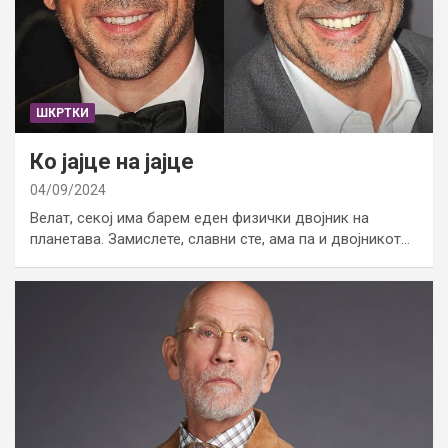
ШКРТКИ
Ко јајце на јајце
04/09/2024
Велат, секој има барем еден физички двојник на
планетава. Замислете, славни сте, ама па и двојникот…