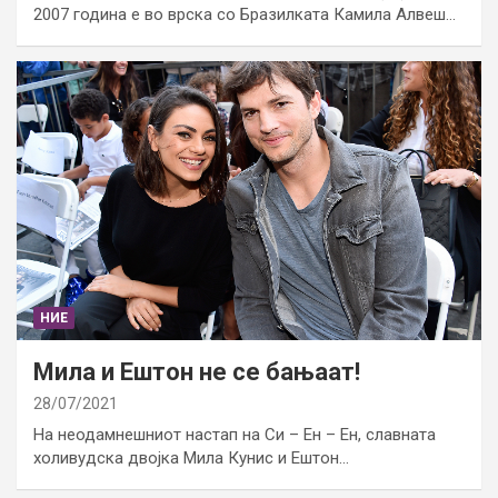
2007 година е во врска со Бразилката Камила Алвеш…
НИЕ
Мила и Ештон не се бањаат!
28/07/2021
На неодамнешниот настап на Си – Ен – Ен, славната
холивудска двојка Мила Кунис и Ештон…