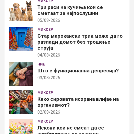
МИКСЕР
Три раси на кучиња кои се
сметаат за најпослушни
05/08/2026
МИКСЕР
Стар марокански трик може да го
разлади домот без трошење
струја
04/08/2026
НИЕ
Што е функционална депресија?
03/08/2026
МИКСЕР
Како сировата исхрана влијае на
организмот?
02/08/2026
МИКСЕР
Лекови кои не смеат да се
комбинираат со алкохол