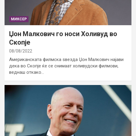
МИКСЕР
Џон Малкович го носи Холивуд во
Скопје
08/08/2022
Американската филмска ѕвезда Џон Малкович најави
дека во Скопје ќе се снимаат холивудски филмови,
веднаш откако…