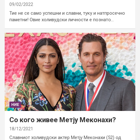
09/02/2022
Тие не се само успешни и славни, туку и натпросечно
паметни! Овие холивудски личности е познато…
НИЕ
Со кого живее Метју Меконахи?
18/12/2021
Славниот холивудски актер Метју Меконахи (52) од