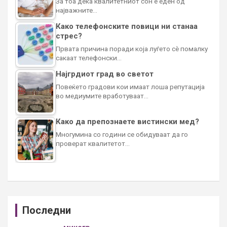
За тоа дека квалитетниот сон е еден од
најважните…
Како телефонските повици ни станаа
стрес?
Првата причина поради која луѓето сè помалку
сакаат телефонски…
Најгрдиот град во светот
Повеќето градови кои имаат лоша репутација
во медиумите вработуваат…
Како да препознаете вистински мед?
Многумина со години се обидуваат да го
проверат квалитетот…
Последни