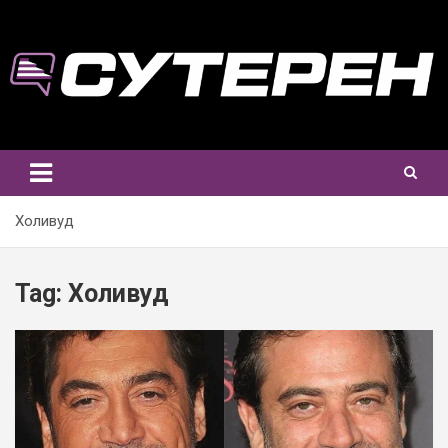
Skip
to
content
Холивуд
Tag:
Холивуд