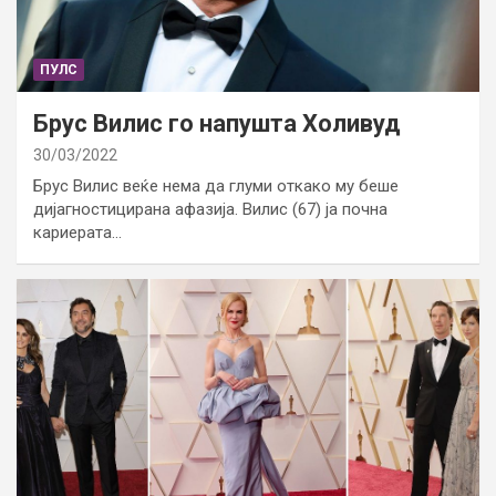
ПУЛС
Брус Вилис го напушта Холивуд
30/03/2022
Брус Вилис веќе нема да глуми откако му беше
дијагностицирана афазија. Вилис (67) ја почна
кариерата…