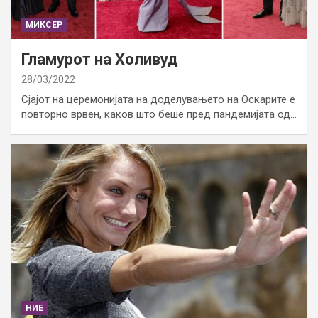
МИКСЕР
Гламурот на Холивуд
28/03/2022
Сјајот на церемонијата на доделувањето на Оскарите е
повторно врвен, каков што беше пред пандемијата од…
НИЕ