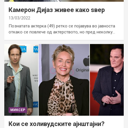
Камерон Дијаз живее како ѕвер
13/03/2022
Познатата актерка (49) ретко се појавува во јавноста
откако се повлече од актерството, но пред неколку…
МИКСЕР
Кои се холивудските ајнштајни?