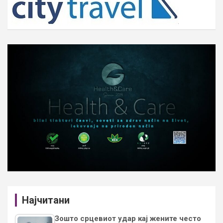
Најчитани
Зошто срцевиот удар кај жените често