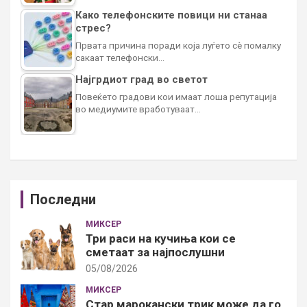
Како телефонските повици ни станаа
стрес?
Првата причина поради која луѓето сè помалку
сакаат телефонски…
Најгрдиот град во светот
Повеќето градови кои имаат лоша репутација
во медиумите вработуваат…
Последни
МИКСЕР
Три раси на кучиња кои се
сметаат за најпослушни
05/08/2026
МИКСЕР
Стар марокански трик може да го