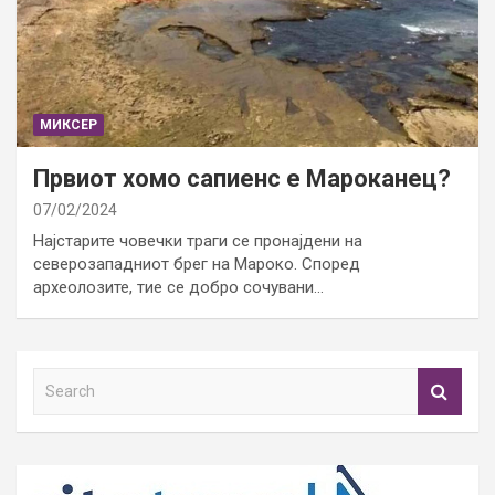
МИКСЕР
Првиот хомо сапиенс е Мароканец?
07/02/2024
Најстарите човечки траги се пронајдени на
северозападниот брег на Мароко. Според
археолозите, тие се добро сочувани…
S
e
a
r
c
h