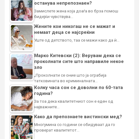
останува непрепознаен?
Замислете жена која доаѓа во брза помош
бидејќи чувствува…
Жените кои никогаш не се мажат и
немаат деца се најсреќни
Уште од детството, таа се мажи како да ѝ…
Марко Китевски (2): Верувам дека се
проколнати сите што направиле некое
зло
„Проколнати се оние што ја ограбија
татковината во криминалната…
Колку часа сон се доволни по 60-тата
година?
За тоа дека квалитетниот сон е еден од
најважните…
Како да препознаете вистински мед?
Многумина со години се обидуваат да го
проверат квалитетот…