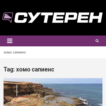
Skip
to
content
хомо сапиенс
Tag:
хомо сапиенс