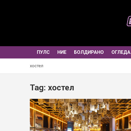
Skip
to
content
ПУЛС
НИЕ
БОЛДИРАНО
ОГЛЕДА
хостел
Tag:
хостел