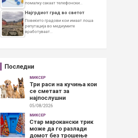
помалку сакаат телефонски…
Најгрдиот град во светот
Повеќето градови кои имаат лоша
репутација во медиумите
вработуваат…
Последни
МИКСЕР
Три раси на кучиња кои
се сметаат за
најпослушни
05/08/2026
МИКСЕР
Стар марокански трик
може да го разлади
домот без трошење