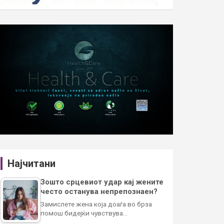
Најчитани
Зошто срцевиот удар кај жените
често останува непрепознаен?
Замислете жена која доаѓа во брза
помош бидејќи чувствува…