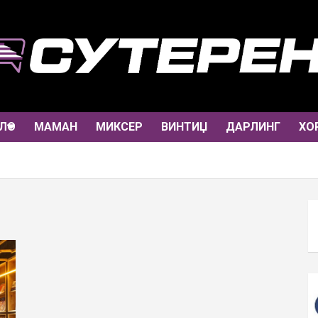
ЛО
МАМАН
МИКСЕР
ВИНТИЏ
ДАРЛИНГ
ХО