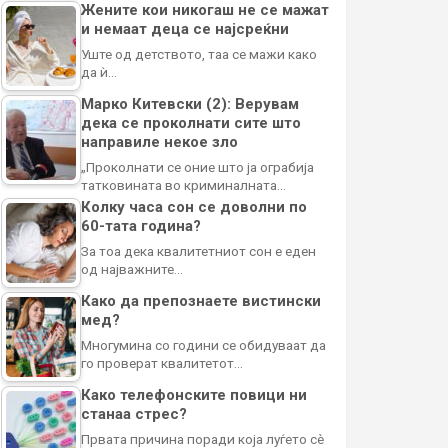
Жените кои никогаш не се мажат
и немаат деца се најсреќни
Уште од детството, таа се мажи како
да ѝ…
Марко Китевски (2): Верувам
дека се проколнати сите што
направиле некое зло
„Проколнати се оние што ја ограбија
татковината во криминалната…
Колку часа сон се доволни по
60-тата година?
За тоа дека квалитетниот сон е еден
од најважните…
Како да препознаете вистински
мед?
Многумина со години се обидуваат да
го проверат квалитетот…
Како телефонските повици ни
станаа стрес?
Првата причина поради која луѓето сè