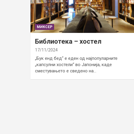
МИКСЕР
Библиотека – хостел
17/11/2024
„Бук енд бед“ е еден од најпопуларните
„капсулни хостели“ во Јапонија, каде
сместувањето е сведено на…