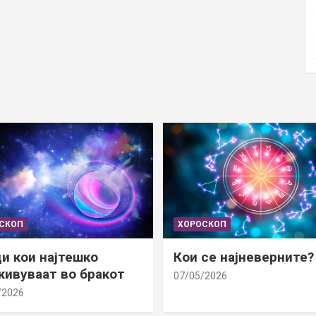
СКОП
ХОРОСКОП
и кои најтешко
Кои се најневерните?
ивуваат во бракот
07/05/2026
/2026