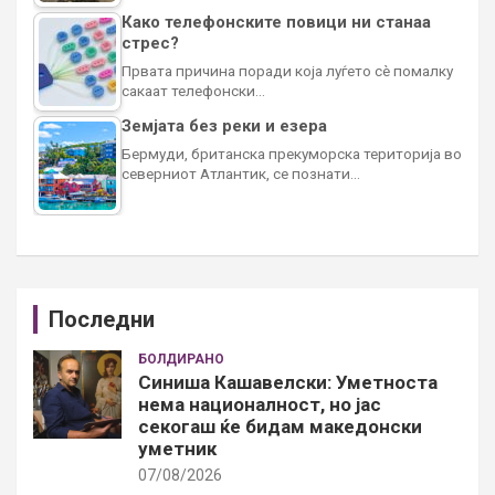
Како телефонските повици ни станаа
стрес?
Првата причина поради која луѓето сè помалку
сакаат телефонски…
Земјата без реки и езера
Бермуди, британска прекуморска територија во
северниот Атлантик, се познати…
Последни
БОЛДИРАНО
Синиша Кашавелски: Уметноста
нема националност, но јас
секогаш ќе бидам македонски
уметник
07/08/2026