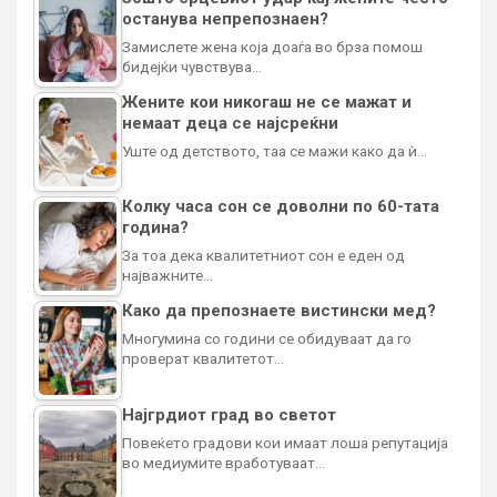
останува непрепознаен?
Замислете жена која доаѓа во брза помош
бидејќи чувствува…
Жените кои никогаш не се мажат и
немаат деца се најсреќни
Уште од детството, таа се мажи како да ѝ…
Колку часа сон се доволни по 60-тата
година?
За тоа дека квалитетниот сон е еден од
најважните…
Како да препознаете вистински мед?
Многумина со години се обидуваат да го
проверат квалитетот…
Најгрдиот град во светот
Повеќето градови кои имаат лоша репутација
во медиумите вработуваат…