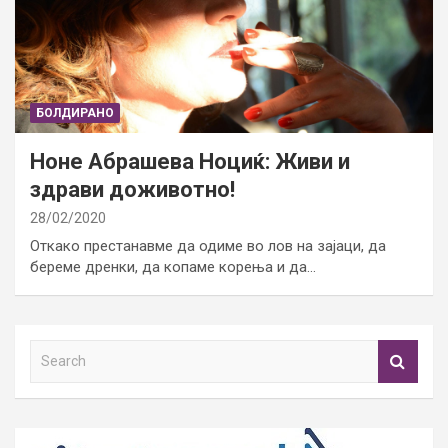
БОЛДИРАНО
Ноне Абрашева Ноциќ: Живи и
здрави доживотно!
28/02/2020
Откако престанавме да одиме во лов на зајаци, да
береме дренки, да копаме корења и да…
S
e
a
r
c