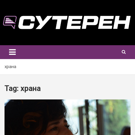
Skip
to
content
храна
Tag:
храна