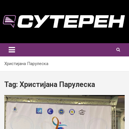
Skip
to
content
Христијана Парулеска
Tag:
Христијана Парулеска