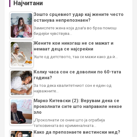
Најчитани
Зошто срцевиот удар кај жените често
останува непрепознаен?
Замислете жена која доаѓа во брза помош
бидејќи чувствува…
Жените кои никогаш не се мажат и
немаат деца се најсреќни
Уште од детството, таа се мажи како да ѝ…
Колку часа сон се доволни по 60-тата
година?
За тоа дека квалитетниот сон е еден од
најважните…
Марко Китевски (2): Верувам дека се
проколнати сите што направиле некое
зло
„Проколнати се оние што ја ограбија
татковината во криминалната…
Како да препознаете вистински мед?