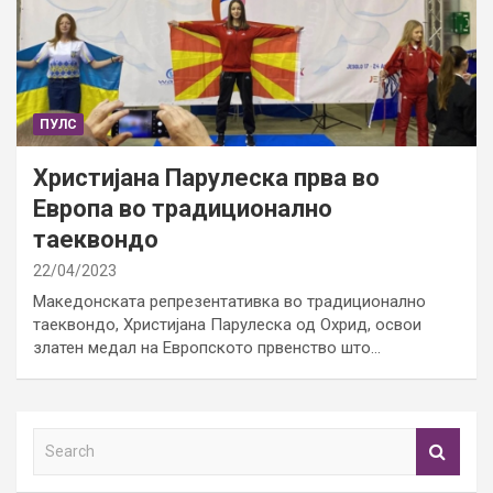
ПУЛС
Христијана Парулеска прва во
Европа во традиционално
таеквондо
22/04/2023
Македонската репрезентативка во традиционално
таеквондо, Христијана Парулеска од Охрид, освои
златен медал на Европското првенство што…
S
e
a