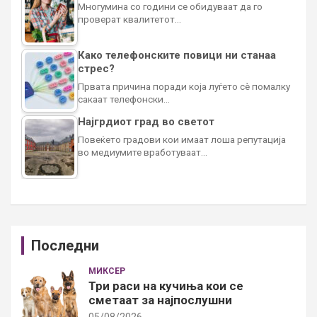
Многумина со години се обидуваат да го
проверат квалитетот…
Како телефонските повици ни станаа
стрес?
Првата причина поради која луѓето сè помалку
сакаат телефонски…
Најгрдиот град во светот
Повеќето градови кои имаат лоша репутација
во медиумите вработуваат…
Последни
МИКСЕР
Три раси на кучиња кои се
сметаат за најпослушни
05/08/2026