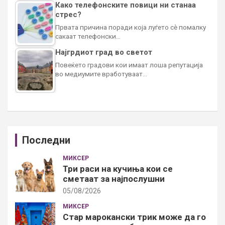
Како телефонските повици ни станаа
стрес?
Првата причина поради која луѓето сè помалку
сакаат телефонски…
Најгрдиот град во светот
Повеќето градови кои имаат лоша репутација
во медиумите вработуваат…
Последни
МИКСЕР
Три раси на кучиња кои се
сметаат за најпослушни
05/08/2026
МИКСЕР
Стар марокански трик може да го