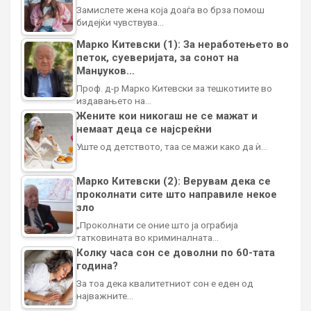
Замислете жена која доаѓа во брза помош
бидејќи чувствува…
Марко Китевски (1): За неработењето во
петок, суеверијата, за сонот на
Манџуков…
Проф. д-р Марко Китевски за тешкотиите во
издавањето на…
Жените кои никогаш не се мажат и
немаат деца се најсреќни
Уште од детството, таа се мажи како да ѝ…
Марко Китевски (2): Верувам дека се
проколнати сите што направиле некое
зло
„Проколнати се оние што ја ограбија
татковината во криминалната…
Колку часа сон се доволни по 60-тата
година?
За тоа дека квалитетниот сон е еден од
најважните…