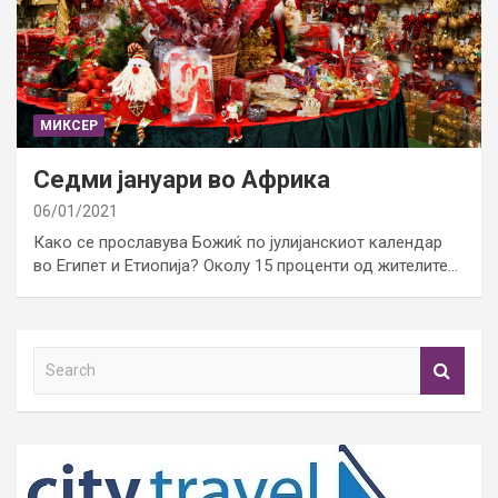
МИКСЕР
Седми јануари во Африка
06/01/2021
Како се прославува Божиќ по јулијанскиот календар
во Египет и Етиопија? Околу 15 проценти од жителите…
S
e
a
r
c
h