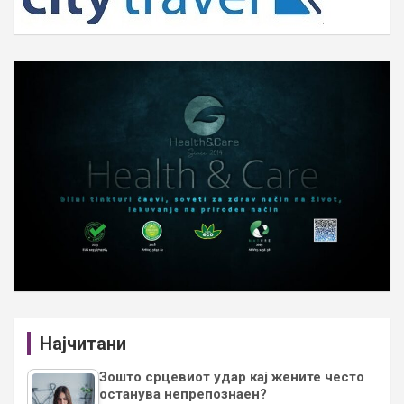
Најчитани
Зошто срцевиот удар кај жените често
останува непрепознаен?