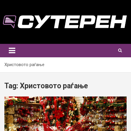
Skip
to
content
Христовото раѓање
Tag:
Христовото раѓање