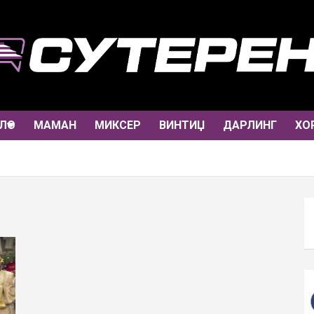
ЛО
МАМАН
МИКСЕР
ВИНТИЏ
ДАРЛИНГ
ХО