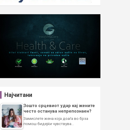
Најчитани
Зошто срцевиот удар кај жените
често останува непрепознаен?
Замислете жена која доаѓа во брза
помош бидејќи чувствува…