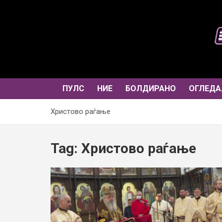
Skip
to
content
ПУЛС
НИЕ
БОЛДИРАНО
ОГЛЕДА
Христово раѓање
Tag:
Христово раѓање