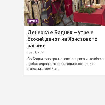
ПУЛС
Денеска е Бадник – утре е
Божиќ денот на Христовото
раѓање
06/01/2023
Со Бадниково гранче, свеќа в рака и желба за
добро здравје, православните верници ги
наполнија светите…