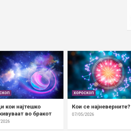
СКОП
ХОРОСКОП
и кои најтешко
Кои се најневерните?
ивуваат во бракот
07/05/2026
/2026