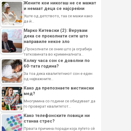
Жените кои никогаш не се мажат
и немаат деца се најсреќни
Уште од детството, таа се мажи како
да ѝ…
Марко Китевски (2): Верувам
дека се проколнати сите што
направиле некое зло
„Проколнати се оние што ја ограбија
татковината во криминалната…
Колку часа сон се доволни по
60-тата година?
За тоа дека квалитетниот сон е еден
од најважните…
Како да препознаете вистински
мед?
Многумина со години се обидуваат да
го проверат квалитетот…
Како телефонските повици ни
станаа стрес?
Првата причина поради која луѓето сè