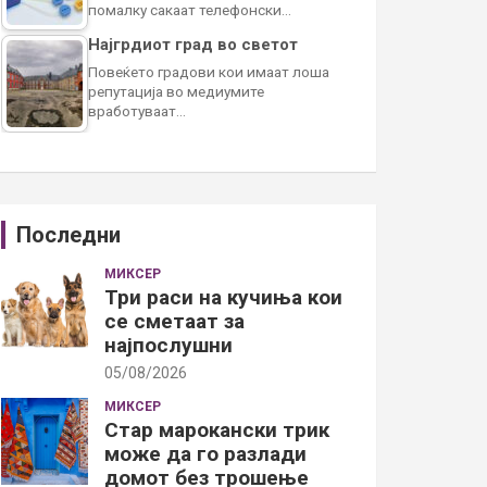
помалку сакаат телефонски…
Најгрдиот град во светот
Повеќето градови кои имаат лоша
репутација во медиумите
вработуваат…
Последни
МИКСЕР
Три раси на кучиња кои
се сметаат за
најпослушни
05/08/2026
МИКСЕР
Стар марокански трик
може да го разлади
домот без трошење