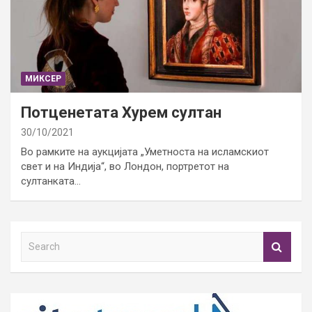
МИКСЕР
Потценетата Хурем султан
30/10/2021
Во рамките на аукцијата „Уметноста на исламскиот
свет и на Индија“, во Лондон, портретот на
султанката…
S
e
a
r
c
h