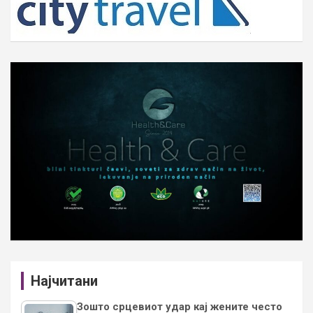
Најчитани
Зошто срцевиот удар кај жените често