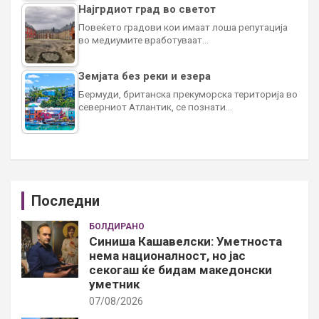
Најгрдиот град во светот
Повеќето градови кои имаат лоша репутација
во медиумите вработуваат…
Земјата без реки и езера
Бермуди, британска прекуморска територија во
северниот Атлантик, се познати…
Последни
БОЛДИРАНО
Синиша Кашавелски: Уметноста
нема националност, но јас
секогаш ќе бидам македонски
уметник
07/08/2026