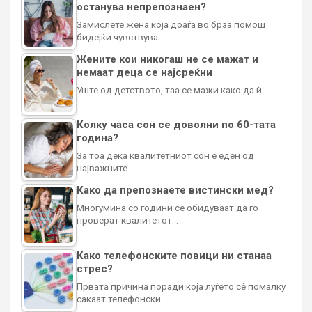
останува непрепознаен?
Замислете жена која доаѓа во брза помош
бидејќи чувствува…
Жените кои никогаш не се мажат и
немаат деца се најсреќни
Уште од детството, таа се мажи како да ѝ…
Колку часа сон се доволни по 60-тата
година?
За тоа дека квалитетниот сон е еден од
најважните…
Како да препознаете вистински мед?
Многумина со години се обидуваат да го
проверат квалитетот…
Како телефонските повици ни станаа
стрес?
Првата причина поради која луѓето сè помалку
сакаат телефонски…