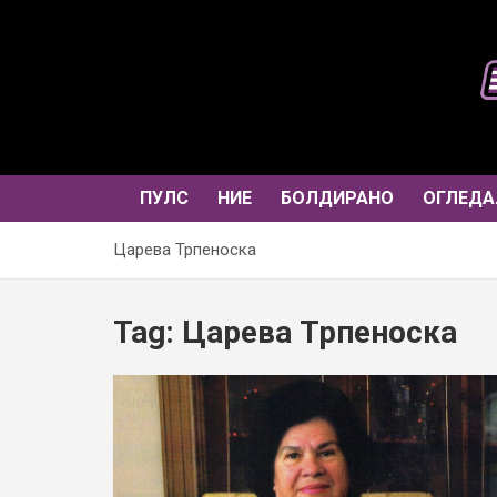
Skip
to
content
ПУЛС
НИЕ
БОЛДИРАНО
ОГЛЕДА
Царева Трпеноска
Tag:
Царева Трпеноска