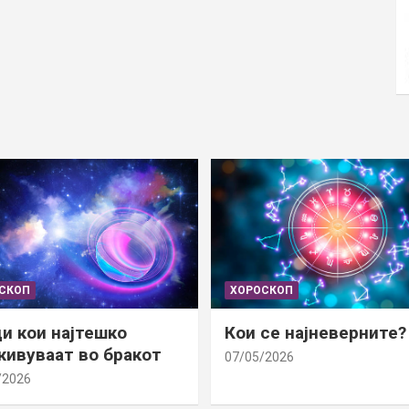
СКОП
ХОРОСКОП
и кои најтешко
Кои се најневерните?
ивуваат во бракот
07/05/2026
/2026