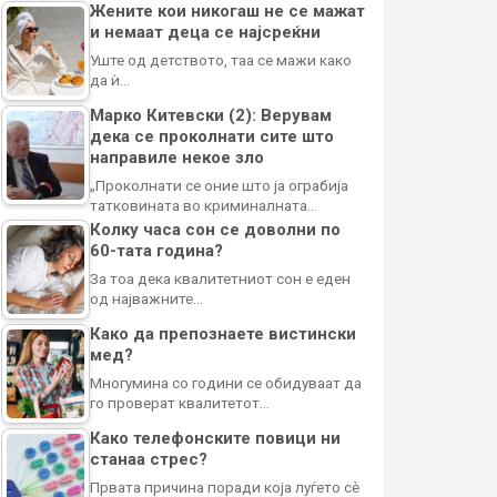
Жените кои никогаш не се мажат
и немаат деца се најсреќни
Уште од детството, таа се мажи како
да ѝ…
Марко Китевски (2): Верувам
дека се проколнати сите што
направиле некое зло
„Проколнати се оние што ја ограбија
татковината во криминалната…
Колку часа сон се доволни по
60-тата година?
За тоа дека квалитетниот сон е еден
од најважните…
Како да препознаете вистински
мед?
Многумина со години се обидуваат да
го проверат квалитетот…
Како телефонските повици ни
станаа стрес?
Првата причина поради која луѓето сè