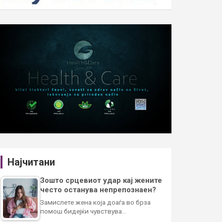
Најчитани
Зошто срцевиот удар кај жените
често останува непрепознаен?
Замислете жена која доаѓа во брза
помош бидејќи чувствува…