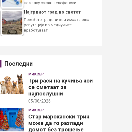
помалку сакаат телефонски…
Најгрдиот град во светот
Повеќето градови кои имаат лоша
репутација во медиумите
вработуваат…
Последни
МИКСЕР
Три раси на кучиња кои
се сметаат за
најпослушни
05/08/2026
МИКСЕР
Стар марокански трик
може да го разлади
домот без трошење