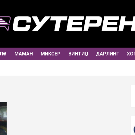
ЛО
МАМАН
МИКСЕР
ВИНТИЏ
ДАРЛИНГ
ХО