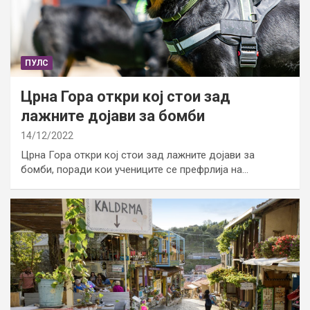
ПУЛС
Црна Гора откри кој стои зад
лажните дојави за бомби
14/12/2022
Црна Гора откри кој стои зад лажните дојави за
бомби, поради кои учениците се префрлија на…