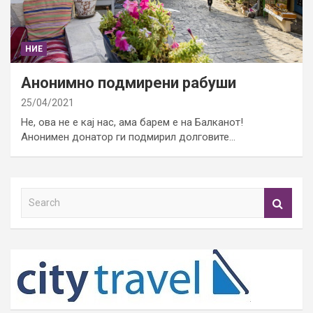
НИЕ
Анонимно подмирени рабуши
25/04/2021
Не, ова не е кај нас, ама барем е на Балканот!
Анонимен донатор ги подмирил долговите…
S
e
a
r
c
h