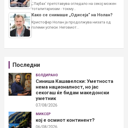
„’Лајбах’ претставува огледало на секој можен
тоталитаризам - токму…
Како се снимаше „Одисеја“ на Нолан?
Кристофер Нолан ја продолжува низата од
големи успеси. Неговиот…
Последни
БОЛДИРАНО
Синиша Кашавелски: Уметноста
нема националност, но јас
секогаш ќе бидам македонски
уметник
07/08/2026
МИКСЕР
кој е осмиот континент?
06/08/2026