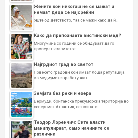
Жените кои никогаш не се мажат и
немаат деца се најсреќни
Уште од детството, таа се мажи како да ѝ…
Како да препознаете вистински мед?
Многумина со години се обидуваат да го
проверат квалитетот…
Најгрдиот град во светот
Повеќето градови кои имаат лоша репутација
во медиумите вработуваат…
Земјата без реки и езера
Бермуди, британска прекуморска територија во
северниот Атлантик, се познати…
Теодор Лоренчич: Сите власти
манипулираат, само начините се
различни