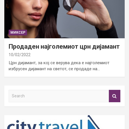
МИКСЕР
Продаден најголемиот црн дијамант
10/02/2022
Црн дијамант, за кој се верува дека е најголемиот
избрусен дијамант на светот, се продаде на…
S
e
a
r
c
h