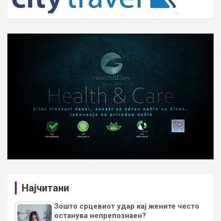
Најчитани
Зошто срцевиот удар кај жените често
останува непрепознаен?