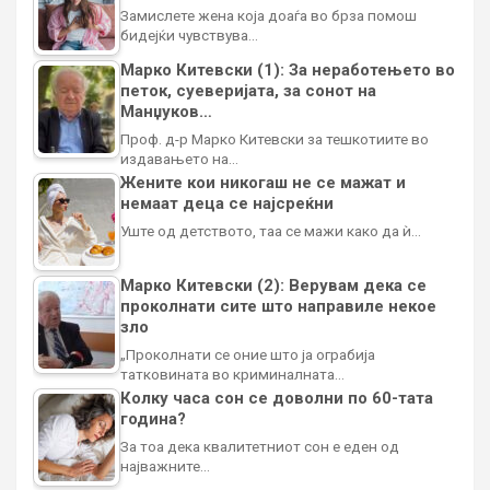
Замислете жена која доаѓа во брза помош
бидејќи чувствува…
Марко Китевски (1): За неработењето во
петок, суеверијата, за сонот на
Манџуков…
Проф. д-р Марко Китевски за тешкотиите во
издавањето на…
Жените кои никогаш не се мажат и
немаат деца се најсреќни
Уште од детството, таа се мажи како да ѝ…
Марко Китевски (2): Верувам дека се
проколнати сите што направиле некое
зло
„Проколнати се оние што ја ограбија
татковината во криминалната…
Колку часа сон се доволни по 60-тата
година?
За тоа дека квалитетниот сон е еден од
најважните…