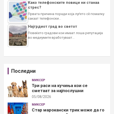
Како телефонските повици ни станаа
стрес?
Првата причина поради која луѓето сè помалку
сакаат телефонски…
Најгрдиот град во светот
Повеќето градови кои имаат лоша репутација
во медиумите вработуваат…
Последни
МИКСЕР
Три раси на кучиња кои се
сметаат за најпослушни
05/08/2026
МИКСЕР
Стар марокански трик може да го