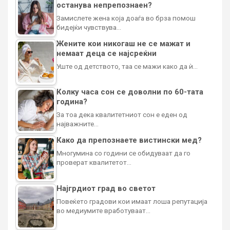
останува непрепознаен?
Замислете жена која доаѓа во брза помош
бидејќи чувствува…
Жените кои никогаш не се мажат и
немаат деца се најсреќни
Уште од детството, таа се мажи како да ѝ…
Колку часа сон се доволни по 60-тата
година?
За тоа дека квалитетниот сон е еден од
најважните…
Како да препознаете вистински мед?
Многумина со години се обидуваат да го
проверат квалитетот…
Најгрдиот град во светот
Повеќето градови кои имаат лоша репутација
во медиумите вработуваат…