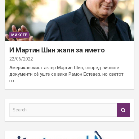
МИКСЕР
И Мартин Шин жали за името
22/06/2022
Американскиот актер Мартин Шин, според личните
документи сѐ уште се вика Рамон Естевез, но светот
го…
S
e
a
r
c
h