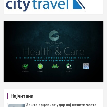
Најчитани
Зошто срцевиот удар кај жените често