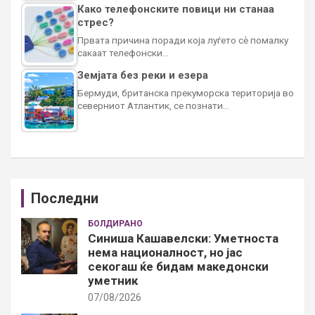
Како телефонските повици ни станаа
стрес?
Првата причина поради која луѓето сè помалку
сакаат телефонски…
Земјата без реки и езера
Бермуди, британска прекуморска територија во
северниот Атлантик, се познати…
Последни
БОЛДИРАНО
Синиша Кашавелски: Уметноста
нема националност, но јас
секогаш ќе бидам македонски
уметник
07/08/2026