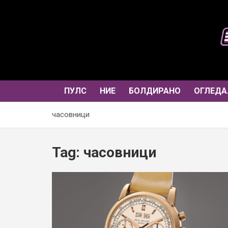
Skip
to
content
ПУЛС
НИЕ
БОЛДИРАНО
ОГЛЕДА
часовници
Tag:
часовници