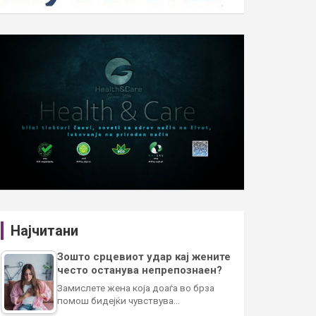
Најчитани
Зошто срцевиот удар кај жените
често останува непрепознаен?
Замислете жена која доаѓа во брза
помош бидејќи чувствува…