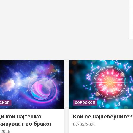
СКОП
ХОРОСКОП
и кои најтешко
Кои се најневерните?
ивуваат во бракот
07/05/2026
/2026