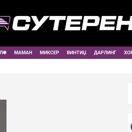
ЛО
МАМАН
МИКСЕР
ВИНТИЏ
ДАРЛИНГ
ХО