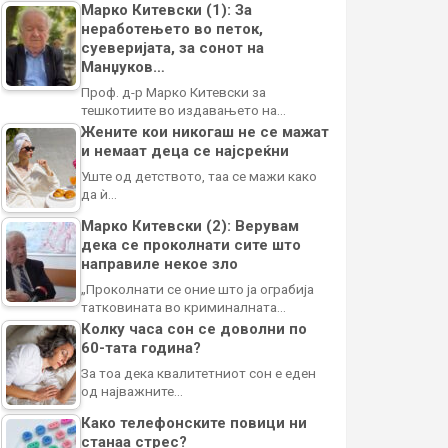
Марко Китевски (1): За
неработењето во петок,
суеверијата, за сонот на
Манџуков…
Проф. д-р Марко Китевски за
тешкотиите во издавањето на…
Жените кои никогаш не се мажат
и немаат деца се најсреќни
Уште од детството, таа се мажи како
да ѝ…
Марко Китевски (2): Верувам
дека се проколнати сите што
направиле некое зло
„Проколнати се оние што ја ограбија
татковината во криминалната…
Колку часа сон се доволни по
60-тата година?
За тоа дека квалитетниот сон е еден
од најважните…
Како телефонските повици ни
станаа стрес?