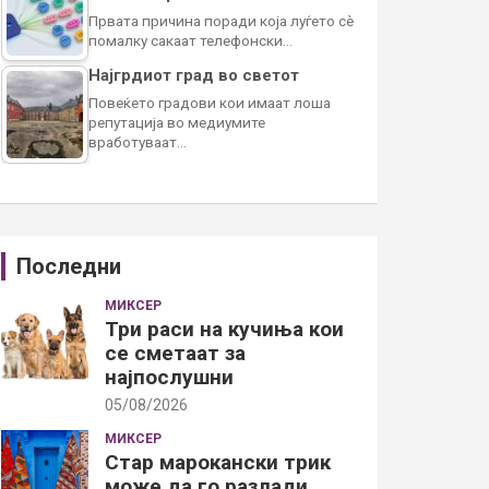
Првата причина поради која луѓето сè
помалку сакаат телефонски…
Најгрдиот град во светот
Повеќето градови кои имаат лоша
репутација во медиумите
вработуваат…
Последни
МИКСЕР
Три раси на кучиња кои
се сметаат за
најпослушни
05/08/2026
МИКСЕР
Стар марокански трик
може да го разлади