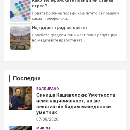
Како телефонските повици ни станаа
стрес?
Првата причина поради која луѓето сè помалку
сакаат телефонски…
Најгрдиот град во светот
Повеќето градови кои имаат лоша репутација
во медиумите вработуваат…
Последни
БОЛДИРАНО
Синиша Кашавелски: Уметноста
нема националност, но јас
секогаш ќе бидам македонски
уметник
07/08/2026
МИКСЕР