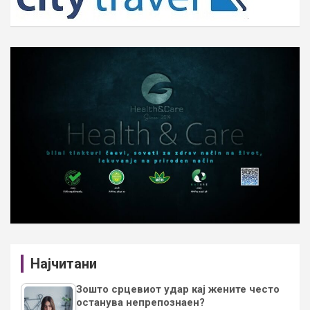
Најчитани
Зошто срцевиот удар кај жените често
останува непрепознаен?