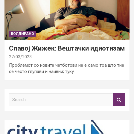
БОЛДИРАНО
Славој Жижек: Вештачки идиотизам
27/03/2023
Проблемот со новите четботови не е само тоа што тие
се често глупави и наивни; туку…
S
e
a
r
c
h