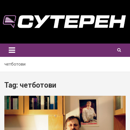
Skip
to
content
четботови
Tag:
четботови