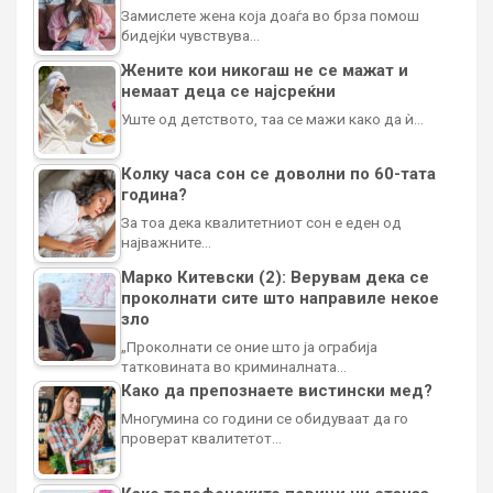
Замислете жена која доаѓа во брза помош
бидејќи чувствува…
Жените кои никогаш не се мажат и
немаат деца се најсреќни
Уште од детството, таа се мажи како да ѝ…
Колку часа сон се доволни по 60-тата
година?
За тоа дека квалитетниот сон е еден од
најважните…
Марко Китевски (2): Верувам дека се
проколнати сите што направиле некое
зло
„Проколнати се оние што ја ограбија
татковината во криминалната…
Како да препознаете вистински мед?
Многумина со години се обидуваат да го
проверат квалитетот…