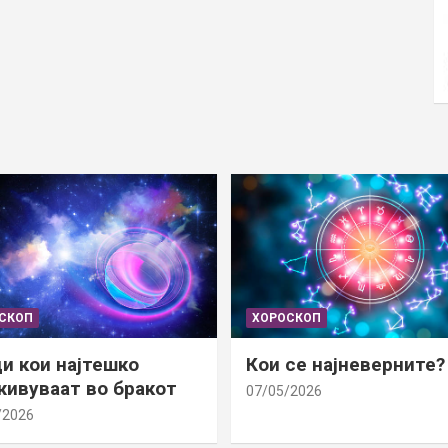
СКОП
ХОРОСКОП
и кои најтешко
Кои се најневерните?
ивуваат во бракот
07/05/2026
/2026