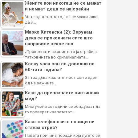
Жените кои никогаш не се мажат
и немаат деца се најсреќни
Уште од детството, таа се мажи како
да ѝ…
Марко Китевски (2): Верувам
дека се проколнати сите што
направиле некое зло
„Проколнати се оние што ја ограбија
татковината во криминалната…
Колку часа сон се доволни по
60-тата година?
За тоа дека квалитетниот сон е еден
од најважните…
Како да препознаете вистински
мед?
Многумина со години се обидуваат да
го проверат квалитетот…
Како телефонските повици ни
станаа стрес?
Првата причина поради која луѓето сè