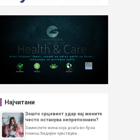
Најчитани
Зошто срцевиот удар кај жените
често останува непрепознаен?
Замислете жена која доаѓа во брза
помош бидејќи чувствува…