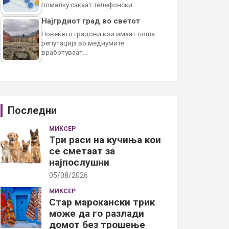
помалку сакаат телефонски…
Најгрдиот град во светот
Повеќето градови кои имаат лоша
репутација во медиумите
вработуваат…
Последни
МИКСЕР
Три раси на кучиња кои
се сметаат за
најпослушни
05/08/2026
МИКСЕР
Стар марокански трик
може да го разлади
домот без трошење