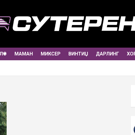
ЛО
МАМАН
МИКСЕР
ВИНТИЏ
ДАРЛИНГ
ХО