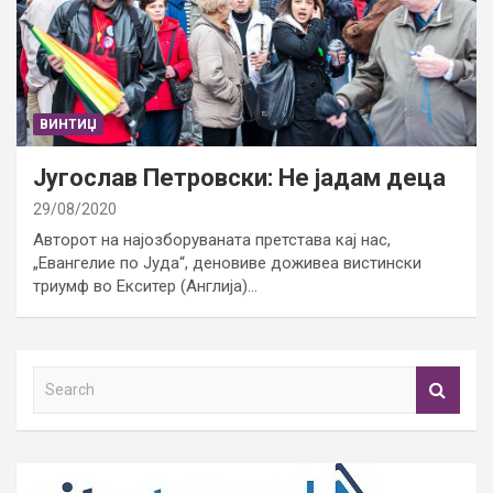
ВИНТИЏ
Југослав Петровски: Не јадам деца
29/08/2020
Авторот на најозборуваната претстава кај нас,
„Евангелие по Јуда“, деновиве доживеа вистински
триумф во Екситер (Англија)…
S
e
a
r
c
h