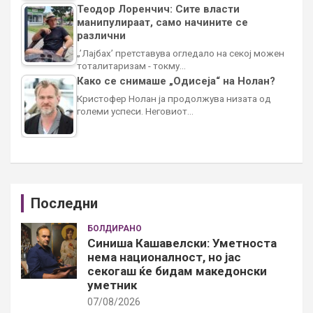
Теодор Лоренчич: Сите власти
манипулираат, само начините се
различни
„’Лајбах’ претставува огледало на секој можен
тоталитаризам - токму…
Како се снимаше „Одисеја“ на Нолан?
Кристофер Нолан ја продолжува низата од
големи успеси. Неговиот…
Последни
БОЛДИРАНО
Синиша Кашавелски: Уметноста
нема националност, но јас
секогаш ќе бидам македонски
уметник
07/08/2026