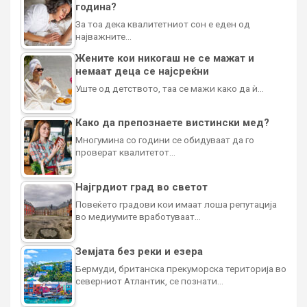
година?
За тоа дека квалитетниот сон е еден од
најважните…
Жените кои никогаш не се мажат и
немаат деца се најсреќни
Уште од детството, таа се мажи како да ѝ…
Како да препознаете вистински мед?
Многумина со години се обидуваат да го
проверат квалитетот…
Најгрдиот град во светот
Повеќето градови кои имаат лоша репутација
во медиумите вработуваат…
Земјата без реки и езера
Бермуди, британска прекуморска територија во
северниот Атлантик, се познати…