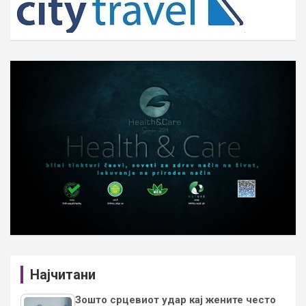
Најчитани
Зошто срцевиот удар кај жените често