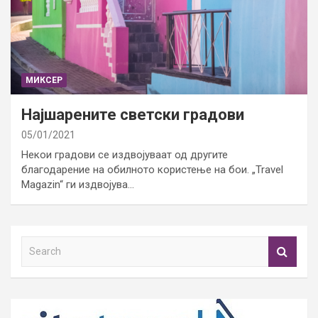
МИКСЕР
Најшарените светски градови
05/01/2021
Некои градови се издвојуваат од другите
благодарение на обилното користење на бои. „Travel
Magazin“ ги издвојува…
S
e
a
r
c
h