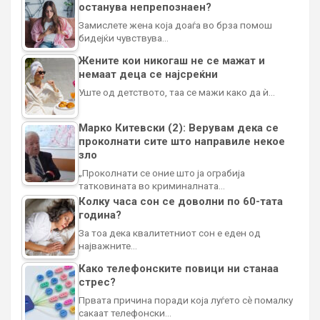
останува непрепознаен?
Замислете жена која доаѓа во брза помош
бидејќи чувствува…
Жените кои никогаш не се мажат и
немаат деца се најсреќни
Уште од детството, таа се мажи како да ѝ…
Марко Китевски (2): Верувам дека се
проколнати сите што направиле некое
зло
„Проколнати се оние што ја ограбија
татковината во криминалната…
Колку часа сон се доволни по 60-тата
година?
За тоа дека квалитетниот сон е еден од
најважните…
Како телефонските повици ни станаа
стрес?
Првата причина поради која луѓето сè помалку
сакаат телефонски…