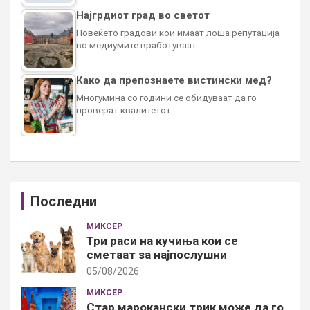
Најгрдиот град во светот
Повеќето градови кои имаат лоша репутација
во медиумите вработуваат…
Како да препознаете вистински мед?
Многумина со години се обидуваат да го
проверат квалитетот…
Последни
МИКСЕР
Три раси на кучиња кои се
сметаат за најпослушни
05/08/2026
МИКСЕР
Стар марокански трик може да го