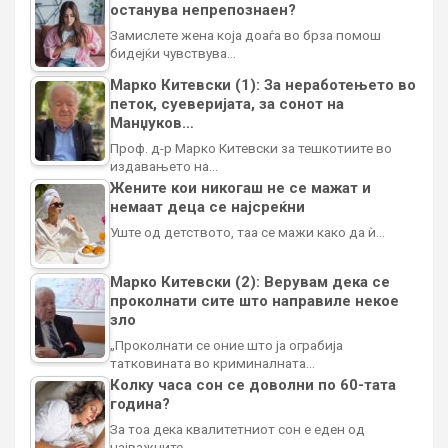
останува непрепознаен?
Замислете жена која доаѓа во брза помош
бидејќи чувствува…
Марко Китевски (1): За неработењето во
петок, суеверијата, за сонот на
Манџуков…
Проф. д-р Марко Китевски за тешкотиите во
издавањето на…
Жените кои никогаш не се мажат и
немаат деца се најсреќни
Уште од детството, таа се мажи како да ѝ…
Марко Китевски (2): Верувам дека се
проколнати сите што направиле некое
зло
„Проколнати се оние што ја ограбија
татковината во криминалната…
Колку часа сон се доволни по 60-тата
година?
За тоа дека квалитетниот сон е еден од
најважните…