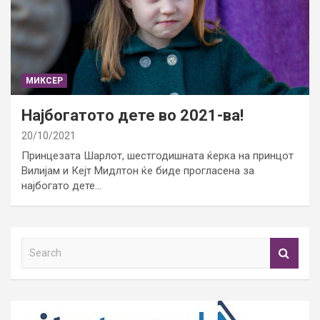
МИКСЕР
Најбогатото дете во 2021-ва!
20/10/2021
Принцезата Шарлот, шестгодишната ќерка на принцот
Вилијам и Кејт Мидлтон ќе биде прогласена за
најбогато дете…
S
e
a
r
c
h