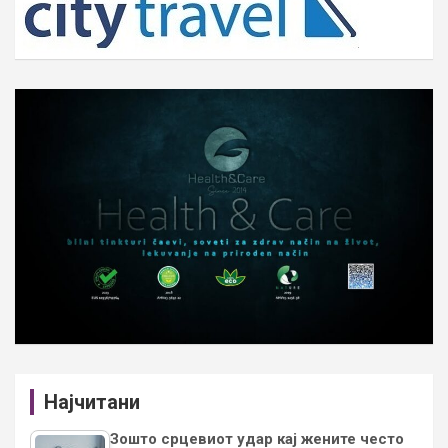
Најчитани
Зошто срцевиот удар кај жените често