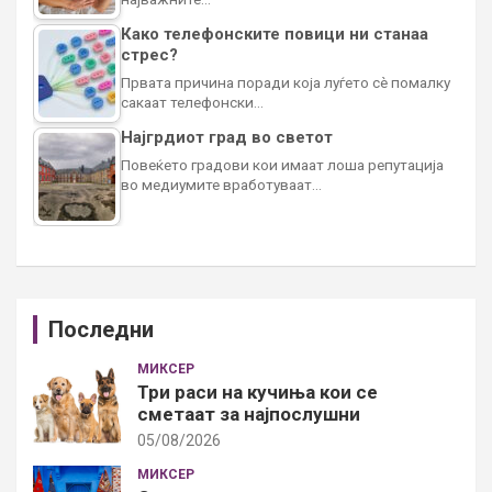
Како телефонските повици ни станаа
стрес?
Првата причина поради која луѓето сè помалку
сакаат телефонски…
Најгрдиот град во светот
Повеќето градови кои имаат лоша репутација
во медиумите вработуваат…
Последни
МИКСЕР
Три раси на кучиња кои се
сметаат за најпослушни
05/08/2026
МИКСЕР