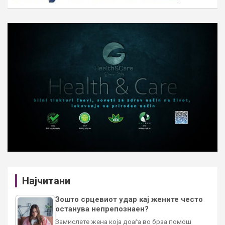
Најчитани
Зошто срцевиот удар кај жените често
останува непрепознаен?
Замислете жена која доаѓа во брза помош