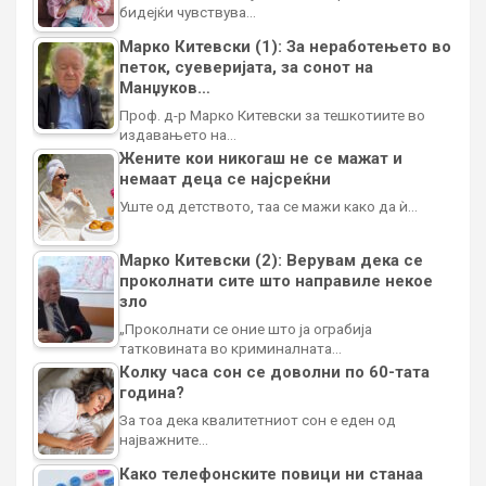
бидејќи чувствува…
Марко Китевски (1): За неработењето во
петок, суеверијата, за сонот на
Манџуков…
Проф. д-р Марко Китевски за тешкотиите во
издавањето на…
Жените кои никогаш не се мажат и
немаат деца се најсреќни
Уште од детството, таа се мажи како да ѝ…
Марко Китевски (2): Верувам дека се
проколнати сите што направиле некое
зло
„Проколнати се оние што ја ограбија
татковината во криминалната…
Колку часа сон се доволни по 60-тата
година?
За тоа дека квалитетниот сон е еден од
најважните…
Како телефонските повици ни станаа