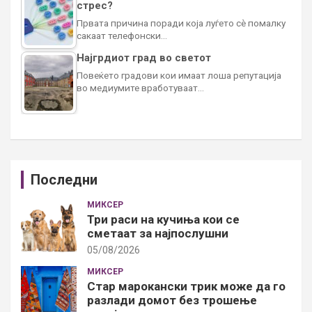
стрес?
Првата причина поради која луѓето сè помалку
сакаат телефонски…
Најгрдиот град во светот
Повеќето градови кои имаат лоша репутација
во медиумите вработуваат…
Последни
МИКСЕР
Три раси на кучиња кои се
сметаат за најпослушни
05/08/2026
МИКСЕР
Стар марокански трик може да го
разлади домот без трошење