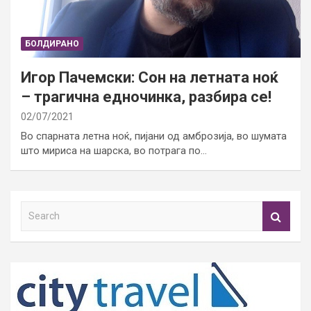
БОЛДИРАНО
Игор Пачемски: Сон на летната ноќ
– трагична едночинка, разбира се!
02/07/2021
Во спарната летна ноќ, пијани од амброзија, во шумата
што мириса на шарска, во потрага по…
S
e
a
r
c
h