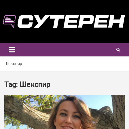
Skip
to
content
Шекспир
Tag:
Шекспир