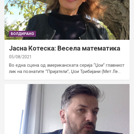
БОЛДИРАНО
Јасна Котеска: Весела математика
05/08/2021
Во една сцена од американската серија “Џои” главниот
лик на познатите “Пријатели”, Џои Трибијани (Мет Ле…