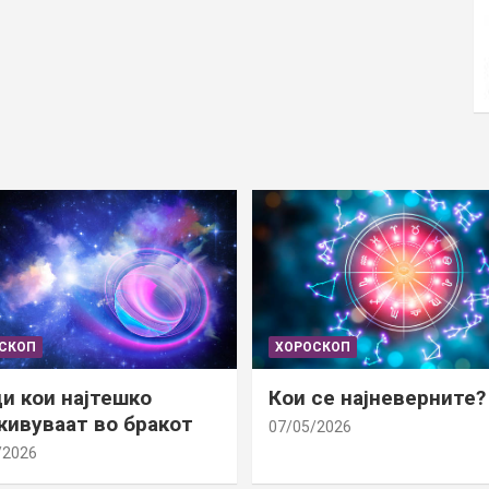
СКОП
ХОРОСКОП
и кои најтешко
Кои се најневерните?
ивуваат во бракот
07/05/2026
/2026