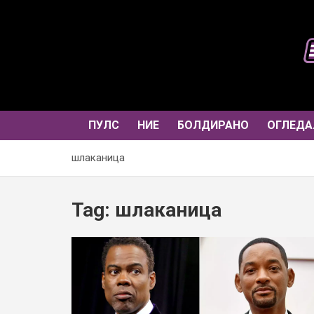
Skip
to
content
ПУЛС
НИЕ
БОЛДИРАНО
ОГЛЕДА
шлаканица
Tag:
шлаканица