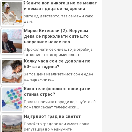
Жените кои никогаш не се мажат
и немаат деца се најсреќни
Уште од детството, таа се мажи како
да ѝ…
Марко Китевски (2): Верувам
дека се проколнати сите што
направиле некое зло
„Проколнати се оние што ја ограбија
татковината во криминалната…
Колку часа сон се доволни по
60-тата година?
За тоа дека квалитетниот сон е еден
од најважните…
Како телефонските повици ни
станаа стрес?
Првата причина поради која луѓето сè
помалку сакаат телефонски…
Најгрдиот град во светот
Повеќето градови кои имаат лоша
репутација во медиумите