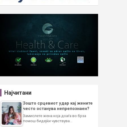
Најчитани
Зошто срцевиот удар кај жените
често останува непрепознаен?
Замислете жена која доаѓа во брза
помош бидејќи чувствува…