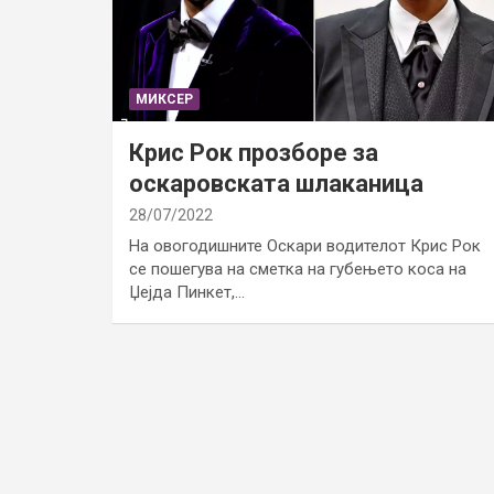
МИКСЕР
Крис Рок прозборе за
оскаровската шлаканица
28/07/2022
На овогодишните Оскари водителот Крис Рок
се пошегува на сметка на губењето коса на
Џејда Пинкет,…