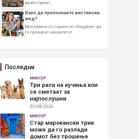
вработуваат…
Како да препознаете вистински
мед?
Многумина со години се обидуваат да
го проверат квалитетот…
Последни
МИКСЕР
Три раси на кучиња кои
се сметаат за
најпослушни
05/08/2026
МИКСЕР
Стар марокански трик
може да го разлади
домот без трошење