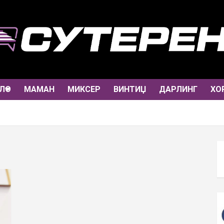
ЛО
МАМАН
МИКСЕР
ВИНТИЏ
ДАРЛИНГ
ХО