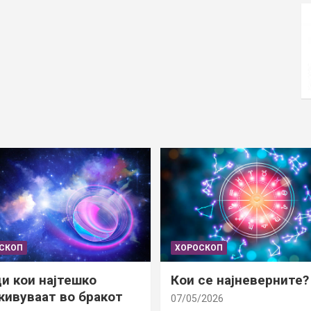
СКОП
ХОРОСКОП
и кои најтешко
Кои се најневерните?
ивуваат во бракот
07/05/2026