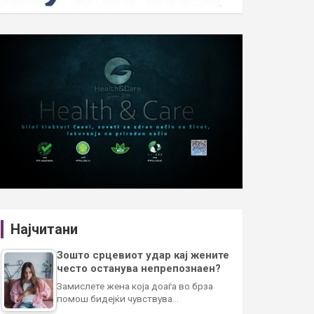
Најчитани
Зошто срцевиот удар кај жените
често останува непрепознаен?
Замислете жена која доаѓа во брза
помош бидејќи чувствува…