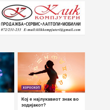
ХОРОСКОП
Кој е најлукавиот знак во
зодијакот?