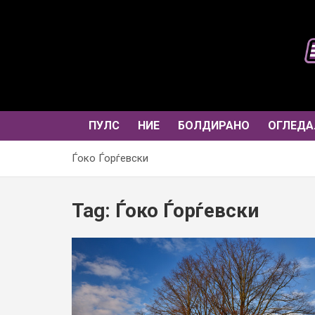
Skip
to
content
ПУЛС
НИЕ
БОЛДИРАНО
ОГЛЕДА
Ѓоко Ѓорѓевски
Tag:
Ѓоко Ѓорѓевски