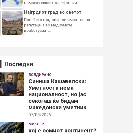
помалку сакаат телефонски…
Најгрдиот град во светот
Повеќето градови кои имаат лоша
репутација во медиумите
вработуваат…
Последни
БОЛДИРАНО
Синиша Кашавелски:
Уметноста нема
националност, но јас
секогаш ќе бидам
македонски уметник
07/08/2026
МИКСЕР
кој е осмиот континент?