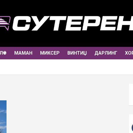
ЛО
МАМАН
МИКСЕР
ВИНТИЏ
ДАРЛИНГ
ХО