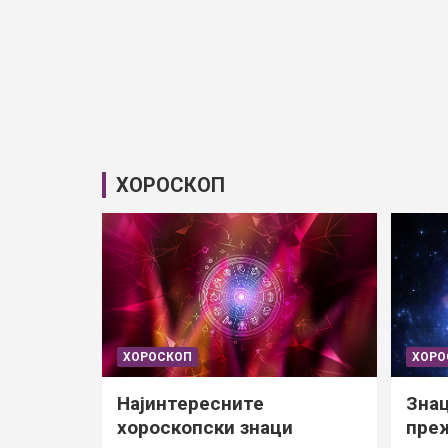
ХОРОСКОП
ХОРОСКОП
ХОРО
Најинтересните
Знац
хороскопски знаци
преж