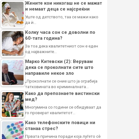
Жените кои никогаш не се мажат
и немаат деца се најсреќни
Уште од детството, таа се мажи како
да ѝ…
Колку часа сон се доволни по
60-тата година?
За тоа дека квалитетниот сон е еден
од најважните…
Марко Китевски (2): Верувам
дека се проколнати сите што
направиле некое зло
„Проколнати се оние што ја ограбија
татковината во криминалната…
Како да препознаете вистински
мед?
Многумина со години се обидуваат да
го проверат квалитетот…
Како телефонските повици ни
станаа стрес?
Првата причина поради која луѓето сè