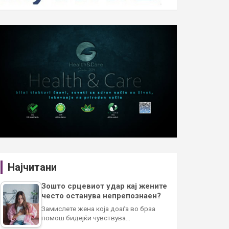
Најчитани
Зошто срцевиот удар кај жените
често останува непрепознаен?
Замислете жена која доаѓа во брза
помош бидејќи чувствува…