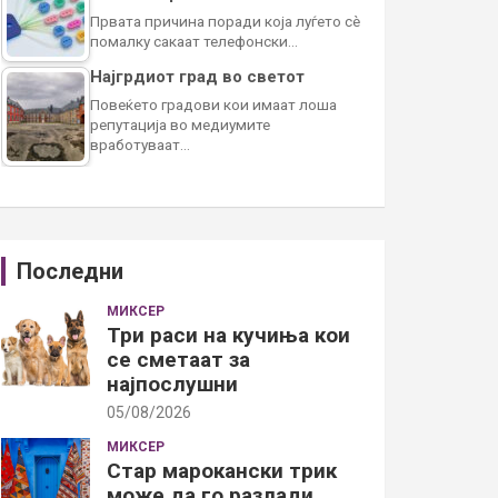
Првата причина поради која луѓето сè
помалку сакаат телефонски…
Најгрдиот град во светот
Повеќето градови кои имаат лоша
репутација во медиумите
вработуваат…
Последни
МИКСЕР
Три раси на кучиња кои
се сметаат за
најпослушни
05/08/2026
МИКСЕР
Стар марокански трик
може да го разлади