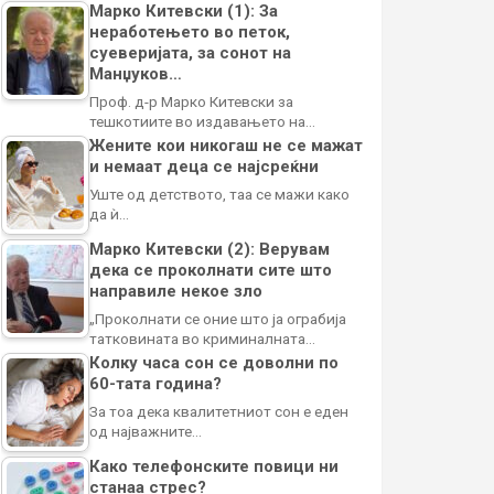
Марко Китевски (1): За
неработењето во петок,
суеверијата, за сонот на
Манџуков…
Проф. д-р Марко Китевски за
тешкотиите во издавањето на…
Жените кои никогаш не се мажат
и немаат деца се најсреќни
Уште од детството, таа се мажи како
да ѝ…
Марко Китевски (2): Верувам
дека се проколнати сите што
направиле некое зло
„Проколнати се оние што ја ограбија
татковината во криминалната…
Колку часа сон се доволни по
60-тата година?
За тоа дека квалитетниот сон е еден
од најважните…
Како телефонските повици ни
станаа стрес?