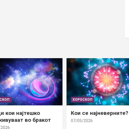
СКОП
ХОРОСКОП
и кои најтешко
Кои се најневерните?
ивуваат во бракот
07/05/2026
/2026