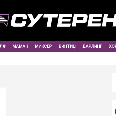
ЛО
МАМАН
МИКСЕР
ВИНТИЏ
ДАРЛИНГ
ХО