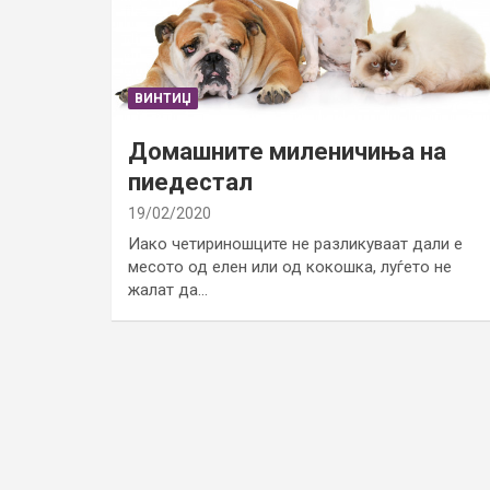
ВИНТИЏ
Домашните миленичиња на
пиедестал
19/02/2020
Иако четириношците не разликуваат дали е
месото од елен или од кокошка, луѓето не
жалат да…