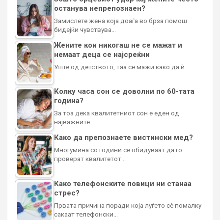
останува непрепознаен?
Замислете жена која доаѓа во брза помош
бидејќи чувствува…
Жените кои никогаш не се мажат и
немаат деца се најсреќни
Уште од детството, таа се мажи како да ѝ…
Колку часа сон се доволни по 60-тата
година?
За тоа дека квалитетниот сон е еден од
најважните…
Како да препознаете вистински мед?
Многумина со години се обидуваат да го
проверат квалитетот…
Како телефонските повици ни станаа
стрес?
Првата причина поради која луѓето сè помалку
сакаат телефонски…