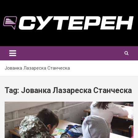
Skip
to
content
Јованка Лазареска Станческа
Tag:
Јованка Лазареска Станческа