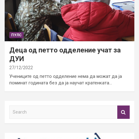
ПУЛС
Деца од петто одделение учат за
ДУИ
27/12/2022
Учениците од петто одделение нема да можат да ја
поминат годината без да ја научат кратенката…
S
e
a
r
c