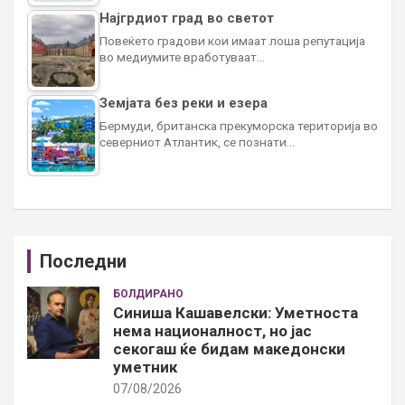
Најгрдиот град во светот
Повеќето градови кои имаат лоша репутација
во медиумите вработуваат…
Земјата без реки и езера
Бермуди, британска прекуморска територија во
северниот Атлантик, се познати…
Последни
БОЛДИРАНО
Синиша Кашавелски: Уметноста
нема националност, но јас
секогаш ќе бидам македонски
уметник
07/08/2026