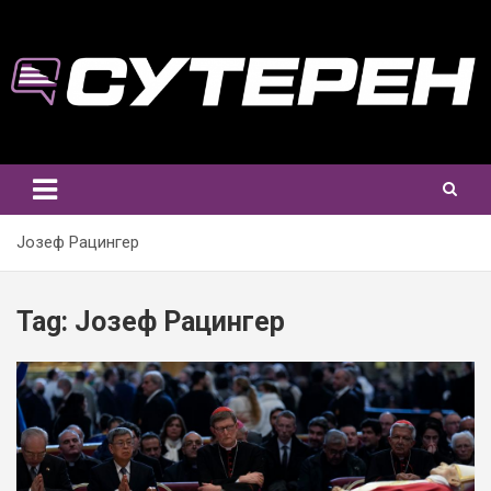
Skip
to
content
Јозеф Рацингер
Tag:
Јозеф Рацингер