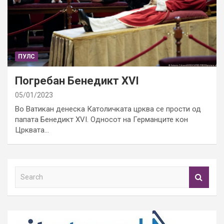
ПУЛС
Погребан Бенедикт XVI
05/01/2023
Во Ватикан денеска Католичката црква се прости од
папата Бенедикт XVI. Односот на Германците кон
Црквата…
S
e
a
r
c
h