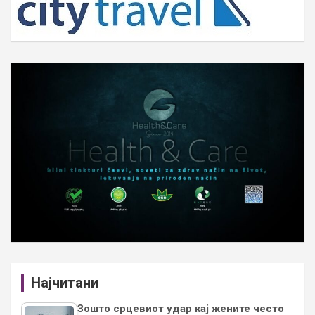
Најчитани
Зошто срцевиот удар кај жените често