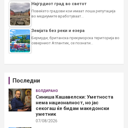
Најгрдиот град во светот
Повеќето градови кои имаат лоша репутација
во медиумите вработуваат…
Земјата без реки и езера
Бермуди, британска прекуморска територија во
северниот Атлантик, се познати…
Последни
БОЛДИРАНО
Синиша Кашавелски: Уметноста
нема националност, но јас
секогаш ќе бидам македонски
уметник
07/08/2026