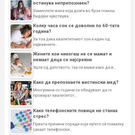
останува непрепознаен?
Замислете жена која доаѓа во брза помош
бидејќи чувствува…
Колку часа сон се доволни по 60-тата
година?
За тоа дека квалитетниот сон е еден од
најважните…
Жените кои никогаш не се мажат и
немаат деца се најсреќни
Уште од детството, таа се мажи како да ѝ…
Како да препознаете вистински мед?
Многумина со години се обидуваат да го
проверат квалитетот…
Како телефонските повици ни станаа
стрес?
Првата причина поради која луѓето сè помалку
сакаат телефонски…