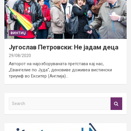
ВИНТИЏ
Југослав Петровски: Не јадам деца
29/08/2020
Авторот на најозборуваната претстава кај нас,
„Евангелие по Јуда“, деновиве доживеа вистински
триумф во Екситер (Англија)…
S
e
a
r
c
h