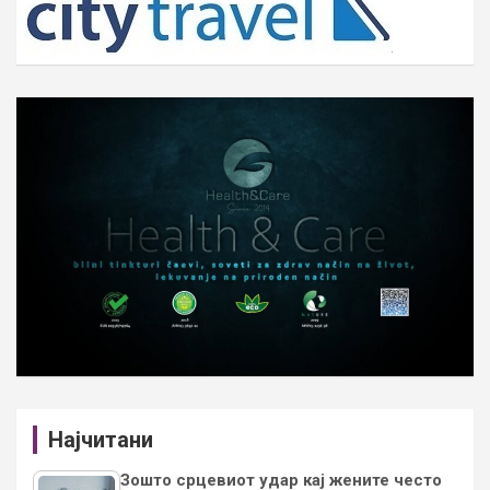
Најчитани
Зошто срцевиот удар кај жените често