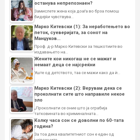
останува непрепознаен?
Замислете жена која доаѓа во брза помош
бидејќи чувствува…
Марко Китевски (1): За неработењето во
петок, суеверијата, за сонот на
Манџуков…
Проф. д-р Марко Китевски за тешкотиите во
издавањето на…
Жените кои никогаш не се мажат и
немаат деца се најсреќни
Уште од детството, таа се мажи како да ѝ…
Марко Китевски (2): Верувам дека се
проколнати сите што направиле некое
зло
„Проколнати се оние што ја ограбија
татковината во криминалната…
Колку часа сон се доволни по 60-тата
година?
За тоа дека квалитетниот сон е еден од
најважните…