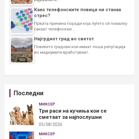
Како телефонските повици ни станаа
стрес?
Првата причина поради која луѓето сè помалку
сакаат телефонски…
Најгрдиот град во светот
Повеќето градови кои имаат лоша репутација
во медиумите вработуваат…
Последни
МИКСЕР
Три раси на кучиња кои се
сметаат за најпослушни
05/08/2026
МИКСЕР