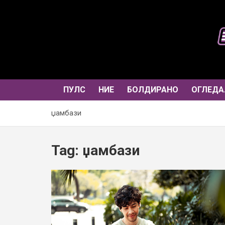
Skip
to
content
ПУЛС
НИЕ
БОЛДИРАНО
ОГЛЕДА
џамбази
Tag:
џамбази