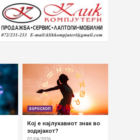
ХОРОСКОП
Кој е најлукавиот знак во
зодијакот?
02/04/2026