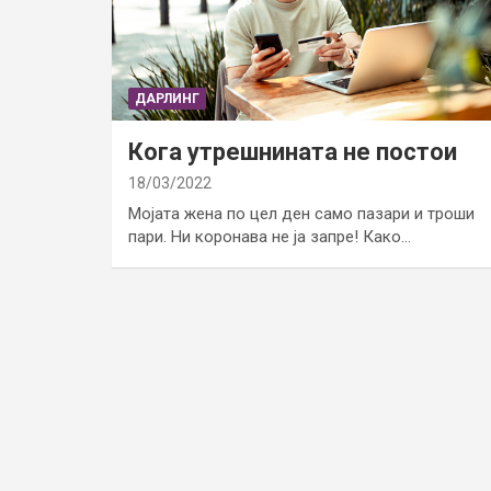
ДАРЛИНГ
Кога утрешнината не постои
18/03/2022
Мојата жена по цел ден само пазари и троши
пари. Ни коронава не ја запре! Како…