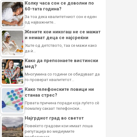
Колку часа сон се доволни по
60-тата година?
За тоа дека квалитетниот сон е еден
од најважните…
Жените кои никогаш не се мажат
и немаат деца се најсреќни
Уште од детството, таа се мажи како
да ѝ…
Како да препознаете вистински
мед?
Многумина со години се обидуваат да
го проверат квалитетот…
Како телефонските повици ни
станаа стрес?
Првата причина поради која луѓето сè
помалку сакаат телефонски…
Најгрдиот град во светот
Повеќето градови кои имаат лоша
репутација во медиумите
вработуваат…