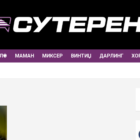
ЛО
МАМАН
МИКСЕР
ВИНТИЏ
ДАРЛИНГ
ХО