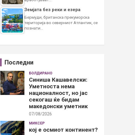
Земјата без реки и езера
Бермуди, британска прекуморска
територија во северниот Атлантик, се
познати…
Последни
БОЛДИРАНО
Синиша Кашавелски:
Уметноста нема
националност, но јас
секогаш ќе бидам
македонски уметник
07/08/2026
МИКСЕР
кој е осмиот континент?