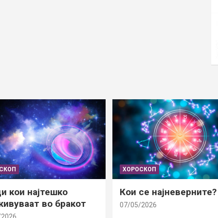
СКОП
ХОРОСКОП
и кои најтешко
Кои се најневерните?
ивуваат во бракот
07/05/2026
/2026