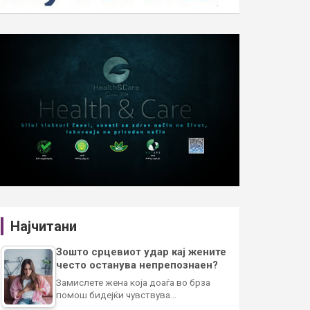
Најчитани
Зошто срцевиот удар кај жените
често останува непрепознаен?
Замислете жена која доаѓа во брза
помош бидејќи чувствува…