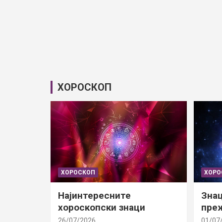
ХОРОСКОП
ХОРОСКОП
ХОРО
Најинтересните
Знац
хороскопски знаци
преж
26/07/2026
01/07